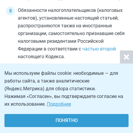
Обязанности налогоплательщиков (налоговых
агентов), установленные настоящей статьей,
распространяются также на иностранные
организации, самостоятельно признавшие себя
налоговыми резидентами Российской
Федерации в соответствии с
частью второй
настоящего Кодекса.
Мы используем файлы cookie: необходимые — для
работы сайта, а также аналитические
(Яндекс.Метрика) для сбора статистики.
ПРЕДЫДУЩАЯ
Нажимая «Согласен», вы подтверждаете согласие на
Статья 22
Обеспечение и защита прав налогоплательщиков
их использование.
Подробнее
(плательщиков сборов, плательщиков страховых
взносов)
ПОНЯТНО
СЛЕДУЮЩАЯ