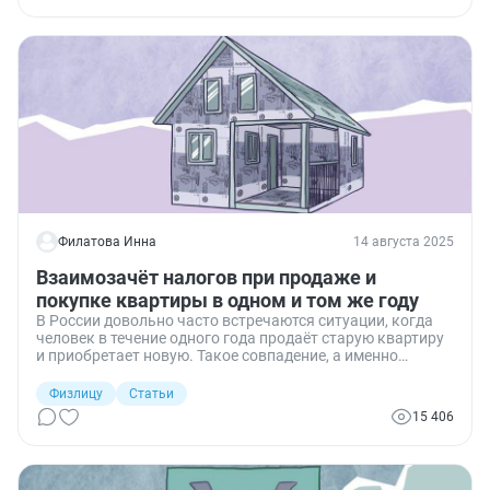
Филатова Инна
14 августа 2025
Взаимозачёт налогов при продаже и
покупке квартиры в одном и том же году
В России довольно часто встречаются ситуации, когда
человек в течение одного года продаёт старую квартиру
и приобретает новую. Такое совпадение, а именно
взаимозачёт, позволяет оптимизировать налоги за счёт
использования имущественных вычетов и при
Физлицу
Статьи
реализации недвижимости, и при её покупке.
15 406
Разберёмся, как это работает, какие есть нюансы и что
важно учесть, если продаёте и покупаете жильё в одном
налоговом периоде.