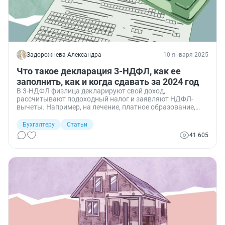
Задорожнева Александра
10 января 2025
Что такое декларация 3-НДФЛ, как ее
заполнить, как и когда сдавать за 2024 год
В 3-НДФЛ физлица декларируют свой доход,
рассчитывают подоходный налог и заявляют НДФЛ-
вычеты. Например, на лечение, платное образование,
покупку квартиры. Для некоторых россиян такая
декларация обязательна, другие же заполняют ее только
Бухгалтеру
Статьи
в особых случаях. Подавать отчет надо по особым
41 605
правилам.