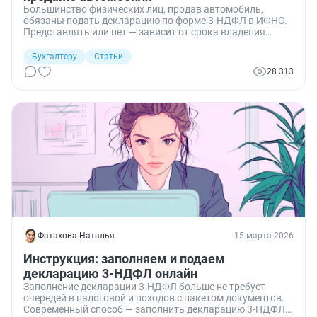
Большинство физических лиц, продав автомобиль,
обязаны подать декларацию по форме 3-НДФЛ в ИФНС.
Представлять или нет — зависит от срока владения
имуществом. Узнаем, как заполнить налоговую
декларацию при продаже автомобиля 3-НДФЛ за 2025
Бухгалтеру
Статьи
год, и выясним сроки ее сдачи.
28 313
Фатахова Наталья
15 марта 2026
Инструкция: заполняем и подаем
декларацию 3-НДФЛ онлайн
Заполнение декларации 3-НДФЛ больше не требует
очередей в налоговой и походов с пакетом документов.
Современный способ — заполнить декларацию 3-НДФЛ