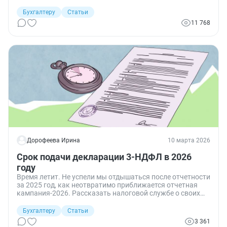
за 2025 год на сайте налоговой бесплатно онлайн,
альтернативные способы — заполнение через мобильное
Бухгалтеру
Статьи
приложение или через программу «Декларация».
11 768
Рассказываю и показываю пошагово, как заполнить и
отправить декларацию 3-НДФЛ электронно и какие
документы подготовить.
Дорофеева Ирина
10 марта 2026
Срок подачи декларации 3-НДФЛ в 2026
году
Время летит. Не успели мы отдышаться после отчетности
за 2025 год, как неотвратимо приближается отчетная
кампания-2026. Рассказать налоговой службе о своих
доходах обязаны не только организации, но в ряде
случаев и физические лица.
Бухгалтеру
Статьи
3 361