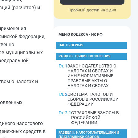
ций (расчетов) и
Пробный доступ на 2 дня
применения
МЕНЮ КОДЕКСА · НК РФ
сийской Федерации,
твенно
ЧАСТЬ ПЕРВАЯ
тов муниципальных
РАЗДЕЛ I. ОБЩИЕ ПОЛОЖЕНИЯ
 федеральной
Гл. 1
ЗАКОНОДАТЕЛЬСТВО О
НАЛОГАХ И СБОРАХ И
ИНЫЕ НОРМАТИВНЫЕ
ПРАВОВЫЕ АКТЫ О
вом о налогах и
НАЛОГАХ И СБОРАХ
Гл. 2
СИСТЕМА НАЛОГОВ И
СБОРОВ В РОССИЙСКОЙ
новленных
ФЕДЕРАЦИИ
Гл. 2.1
СТРАХОВЫЕ ВЗНОСЫ В
РОССИЙСКОЙ
ФЕДЕРАЦИИ
диного налогового
денежных средств в
РАЗДЕЛ II. НАЛОГОПЛАТЕЛЬЩИКИ И
ПЛАТЕЛЬЩИКИ СБОРОВ,