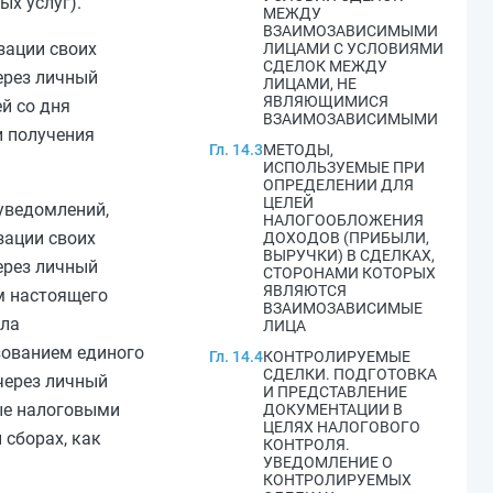
х услуг).
МЕЖДУ
ВЗАИМОЗАВИСИМЫМИ
зации своих
ЛИЦАМИ С УСЛОВИЯМИ
СДЕЛОК МЕЖДУ
ерез личный
ЛИЦАМИ, НЕ
ЯВЛЯЮЩИМИСЯ
й со дня
ВЗАИМОЗАВИСИМЫМИ
и получения
Гл. 14.3
МЕТОДЫ,
ИСПОЛЬЗУЕМЫЕ ПРИ
ОПРЕДЕЛЕНИИ ДЛЯ
ЦЕЛЕЙ
уведомлений,
НАЛОГООБЛОЖЕНИЯ
зации своих
ДОХОДОВ (ПРИБЫЛИ,
ВЫРУЧКИ) В СДЕЛКАХ,
ерез личный
СТОРОНАМИ КОТОРЫХ
ЯВЛЯЮТСЯ
м
настоящего
ВЗАИМОЗАВИСИМЫЕ
ала
ЛИЦА
зованием единого
Гл. 14.4
КОНТРОЛИРУЕМЫЕ
СДЕЛКИ. ПОДГОТОВКА
через личный
И ПРЕДСТАВЛЕНИЕ
мые налоговыми
ДОКУМЕНТАЦИИ В
ЦЕЛЯХ НАЛОГОВОГО
 сборах, как
КОНТРОЛЯ.
УВЕДОМЛЕНИЕ О
КОНТРОЛИРУЕМЫХ