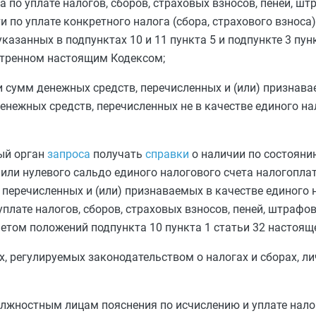
 по уплате налогов, сборов, страховых взносов, пеней, штр
 по уплате конкретного налога (сбора, страхового взноса)
 указанных в
подпунктах 10
и
11 пункта 5
и
подпункте 3 пунк
отренном настоящим Кодексом;
 сумм денежных средств, перечисленных и (или) признава
енежных средств, перечисленных не в качестве единого на
ый орган
запроса
получать
справки
о наличии по состояни
или нулевого сальдо единого налогового счета налогопла
перечисленных и (или) признаваемых в качестве единого 
плате налогов, сборов, страховых взносов, пеней, штрафов
учетом положений
подпункта 10 пункта 1 статьи 32
настояще
, регулируемых законодательством о налогах и сборах, ли
лжностным лицам пояснения по исчислению и уплате налог