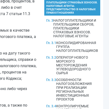
афов, процентов, в
ПЛАТЕЛЬЩИКИ СТРАХОВЫХ ВЗНОСОВ.
НАЛОГОВЫЕ АГЕНТЫ.
 либо в счет
ПРЕДСТАВИТЕЛЬСТВО В НАЛОГОВЫХ
ПРАВООТНОШЕНИЯХ
та 7 статьи 11.3
Гл. 3
НАЛОГОПЛАТЕЛЬЩИКИ И
ПЛАТЕЛЬЩИКИ СБОРОВ,
ПЛАТЕЛЬЩИКИ
емых в качестве
СТРАХОВЫХ ВЗНОСОВ.
НАЛОГОВЫЕ АГЕНТЫ
логового платежа, а
Гл. 3.1
КОНСОЛИДИРОВАННАЯ
ГРУППА
НАЛОГОПЛАТЕЛЬЩИКОВ
ю на дату такого
Гл. 3.2
ОПЕРАТОР НОВОГО
тельщика, справки о
МОРСКОГО
МЕСТОРОЖДЕНИЯ
налогового платежа,
УГЛЕВОДОРОДНОГО
, процентов на
СЫРЬЯ
го Кодекса;
Гл. 3.3
ОСОБЕННОСТИ
НАЛОГООБЛОЖЕНИЯ
ПРИ РЕАЛИЗАЦИИ
чно либо через
РЕГИОНАЛЬНЫХ
ИНВЕСТИЦИОННЫХ
ПРОЕКТОВ
ов, а также по
Гл. 3.4
КОНТРОЛИРУЕМЫЕ