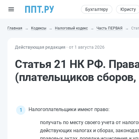
Бухгалтеру
Юристу
Главная
Кодексы
Налоговый кодекс
Часть ПЕРВАЯ
Ста
Действующая редакция ⸱
от 1 августа 2026
Статья 21 НК РФ. Прав
(плательщиков сборов,
Налогоплательщики имеют право:
получать по месту своего учета от нало
действующих налогах и сборах, законодат
правовых актах, порядке исчисления и уп