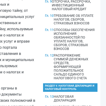
Гл. 9
ОТСРОЧКА, РАССРОЧКА,
ных и
ИНВЕСТИЦИОННЫЙ
НАЛОГОВЫЙ КРЕДИТ
говую тайну, от
Гл. 10
ТРЕБОВАНИЕ ОБ УПЛАТЕ
униципальных услуг
НАЛОГОВ, СБОРОВ,
рственных и
СТРАХОВЫХ ВЗНОСОВ
йну, используемые
Гл. 11
СПОСОБЫ ОБЕСПЕЧЕНИЯ
ИСПОЛНЕНИЯ
 о налогах и
ОБЯЗАННОСТЕЙ ПО
х услуг и вправе
УПЛАТЕ НАЛОГОВ,
СБОРОВ, СТРАХОВЫХ
о портала
ВЗНОСОВ
ставления в
Гл. 12
РАСПОРЯЖЕНИЕ
СУММОЙ ДЕНЕЖНЫХ
ых и муниципальных
СРЕДСТВ,
пользуемых
ФОРМИРУЮЩЕЙ
ПОЛОЖИТЕЛЬНОЕ
 о налогах и
САЛЬДО ЕДИНОГО
НАЛОГОВОГО СЧЕТА
РАЗДЕЛ V. НАЛОГОВАЯ ДЕКЛАРАЦИЯ И
 органы в
НАЛОГОВЫЙ КОНТРОЛЬ
е документы
Гл. 13
НАЛОГОВАЯ
своих полномочий в
ДЕКЛАРАЦИЯ