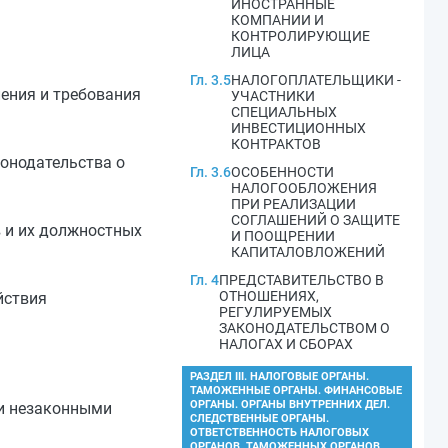
ИНОСТРАННЫЕ
КОМПАНИИ И
КОНТРОЛИРУЮЩИЕ
ЛИЦА
Гл. 3.5
НАЛОГОПЛАТЕЛЬЩИКИ -
ления и требования
УЧАСТНИКИ
СПЕЦИАЛЬНЫХ
ИНВЕСТИЦИОННЫХ
КОНТРАКТОВ
онодательства о
Гл. 3.6
ОСОБЕННОСТИ
НАЛОГООБЛОЖЕНИЯ
ПРИ РЕАЛИЗАЦИИ
СОГЛАШЕНИЙ О ЗАЩИТЕ
 и их должностных
И ПООЩРЕНИИ
КАПИТАЛОВЛОЖЕНИЙ
Гл. 4
ПРЕДСТАВИТЕЛЬСТВО В
ОТНОШЕНИЯХ,
йствия
РЕГУЛИРУЕМЫХ
ЗАКОНОДАТЕЛЬСТВОМ О
НАЛОГАХ И СБОРАХ
РАЗДЕЛ III. НАЛОГОВЫЕ ОРГАНЫ.
ТАМОЖЕННЫЕ ОРГАНЫ. ФИНАНСОВЫЕ
ОРГАНЫ. ОРГАНЫ ВНУТРЕННИХ ДЕЛ.
ли незаконными
СЛЕДСТВЕННЫЕ ОРГАНЫ.
ОТВЕТСТВЕННОСТЬ НАЛОГОВЫХ
ОРГАНОВ, ТАМОЖЕННЫХ ОРГАНОВ,