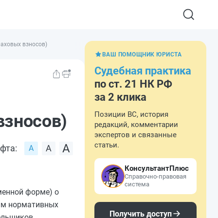
раховых взносов)
ВАШ ПОМОЩНИК ЮРИСТА
Судебная практика
по ст. 21 НК РФ
за 2 клика
Позиции ВС, история
взносов)
редакций, комментарии
экспертов и связанные
статьи.
фта:
КонсультантПлюс
Справочно-правовая
система
менной форме) о
ним нормативных
Получить доступ
ельщиков,