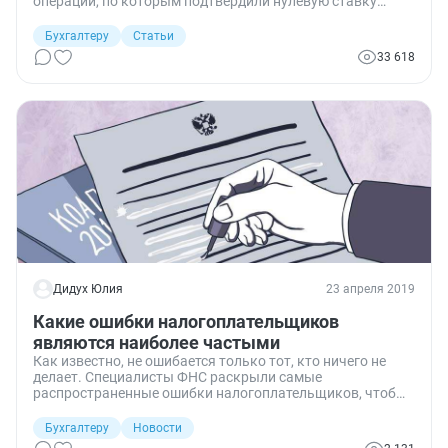
операции, по которым подтвердили нулевую ставку
налога на добавленную стоимость. Но нужно указать
правильный код.
Бухгалтеру
Статьи
33 618
Дидух Юлия
23 апреля 2019
Какие ошибки налогоплательщиков
являются наиболее частыми
Как известно, не ошибается только тот, кто ничего не
делает. Специалисты ФНС раскрыли самые
распространенные ошибки налогоплательщиков, чтобы
граждане и организации знали, на что обратить
внимание и избежать штрафов.
Бухгалтеру
Новости