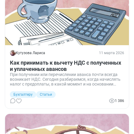
Кутузова Лариса
11 марта 2026
Как принимать к вычету НДС с полученных
и уплаченных авансов
При получении или перечислении аванса почти всегда
возникает НДС. Сегодня разбираемся, когда начислять
налог с предоплаты, в какой момент и на основании
каких документов заявлять вычет, как показать
операции в книге покупок и отчетности.
Бухгалтеру
Статьи
1 386