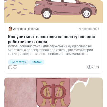
Фатахова Наталья
29 января 2026
Как учитывать расходы на оплату поездок
работников в такси
Использование такси для служебных нужд сейчас не
экзотика, а повседневная практика. Для бухгалтерии
такие расходы — это потенциальное внимание от
проверяющих. Разберемся, как учитывать расходы на
оплату поездок работников на такси в командировках,
Бухгалтеру
Статьи
при разъездном характере работы и для служебных
2 159
поездок.