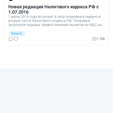
Новая редакция Налогового кодекса РФ с
1.07.2016
1 июля 2016 года вступают в силу поправки в первую и
вторую части Налогового кодекса РФ. Поправки
затронули порядок предоставления вычетов по НДС на
экспортные поставки, порядок сообщения о льготах на
имущественные налоги граждан и обязанность
Юристу
налогоплательщиков обеспечивать электронное
1 153
взаимодействие с ФНС.