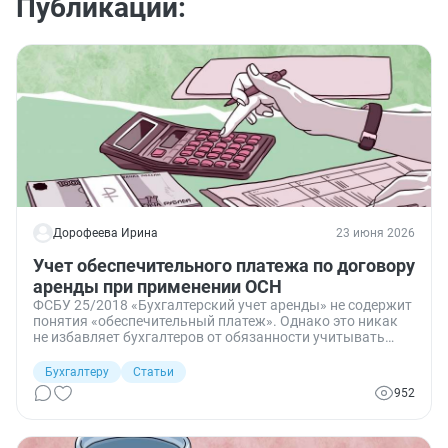
Публикации:
Дорофеева Ирина
23 июня 2026
Учет обеспечительного платежа по договору
аренды при применении ОСН
ФСБУ 25/2018 «Бухгалтерский учет аренды» не содержит
понятия «обеспечительный платеж». Однако это никак
не избавляет бухгалтеров от обязанности учитывать
такие расходы и поступления. Рассказываю, как
организовать бухгалтерский учет обеспечительного
Бухгалтеру
Статьи
платежа при операционной и финансовой аренде. А еще
952
— о его влиянии на налогообложение.