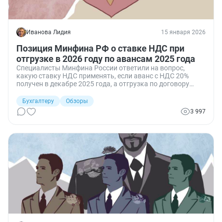
Иванова Лидия
15 января 2026
Позиция Минфина РФ о ставке НДС при
отгрузке в 2026 году по авансам 2025 года
Специалисты Минфина России ответили на вопрос,
какую ставку НДС применять, если аванс с НДС 20%
получен в декабре 2025 года, а отгрузка по договору
произойдёт после 1 января 2026 года, когда основная
ставка НДС повышена до 22%.
Бухгалтеру
Обзоры
3 997