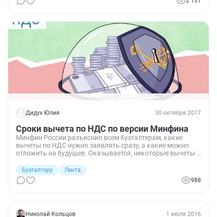
2 131
Дидух Юлия
30 октября 2017
Сроки вычета по НДС по версии Минфина
Минфин России разъяснил всем бухгалтерам, какие
вычеты по НДС нужно заявлять сразу, а какие можно
отложить на будущее. Оказывается, некоторые вычеты в
целях оптимизации даже желательно отложить на более
поздний срок, но только в строго определенных
Бухгалтеру
Лента
Налоговым кодексом случаях.
988
Николай Кольцов
1 июля 2016