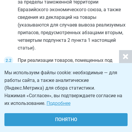
за пределы таможенной территории
Евразийского экономического союза, а также
сведения из деклараций на товары
(указываются для случаев вывоза реализуемых
припасов, предусмотренных
абзацами вторым
,
четвертым подпункта 2 пункта 1
настоящей
статьи).
При реализации товаров, помещенных под
таможенную процедуру свободной таможенной
Мы используем файлы cookie: необходимые — для
зоны, предусмотренных
подпунктом 1 пункта 1
работы сайта, а также аналитические
статьи 164
настоящего Кодекса, через
(Яндекс.Метрика) для сбора статистики.
комиссионера, поверенного или агента по
Нажимая «Согласен», вы подтверждаете согласие на
договору комиссии, договору поручения либо
их использование.
Подробнее
агентскому договору для подтверждения
обоснованности применения налоговой ставки 0
ПОНЯТНО
процентов, а также налоговых вычетов в
отношении операций по реализации сырьевых