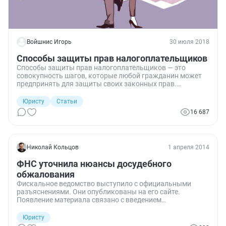
Войшнис Игорь
30 июля 2018
Способы защиты прав налогоплательщиков
Способы защиты прав налогоплательщиков — это
совокупность шагов, которые любой гражданин может
предпринять для защиты своих законных прав.
Расскажем, какие способы и формы защиты есть у
налогоплательщиков. Рассмотрим каждый
Юристу
Статьи
соответствующий компонент. Поговорим и об
16 687
ответственности налогоплательщиков за
соответствующие правонарушения.
Николай Кольцов
1 апреля 2014
ФНС уточнила нюансы досудебного
обжалования
Фискальное ведомство выступило с официальными
разъяснениями. Они опубликованы на его сайте.
Появление материала связано с введением
обязательного досудебного урегулирования налоговых
споров.
Юристу