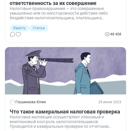
ответственность за их совершение
Налоговые правонарушения — это совершенные
умышленно или по неосторожности действия либо
бездействие налогоплательщика, плательщика
страховых взносов, налогового агента и иных лиц,
которые нарушают законодательство о налогах и сборах
Юристу
Статьи
и порождают санкции по НК РФ. Расскажем о понятии,
48 408
функциях и признаках налоговой ответственности, ее
основаниях. Поясним, в каком порядке к ней
привлекают, какие обстоятельства от нее освобождают.
Расскажем и о том, что может ее смягчить или, наоборот,
усугубить. Также разберемся в видах ответственности,
грозящей за нарушение НК РФ.
Глушенкова Юлия
29 июня 2023
Что такое камеральная налоговая проверка
Налоговая инспекция осуществляет плановый и
внеплановый контроль налогоплательщиков.
Проводятся и камеральные проверки по отчетным