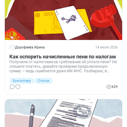
Дорофеева Ирина
14 июля 2026
Как оспорить начисленные пени по налогам
Получили от налоговиков требование об уплате пени? Не
спешите платить, давайте проверим предъявленную
сумму — ведь ошибается даже ИИ ФНС. Разбираю, в
каких случаях пени можно оспорить, как это сделать
пошагово и когда реально вернуть уже уплаченные
Бухгалтеру
Статьи
суммы.
629