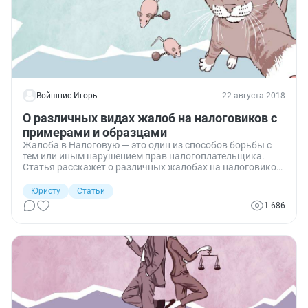
Войшнис Игорь
22 августа 2018
О различных видах жалоб на налоговиков с
примерами и образцами
Жалоба в Налоговую — это один из способов борьбы с
тем или иным нарушением прав налогоплательщика.
Статья расскажет о различных жалобах на налоговиков,
в частности, будут рассмотрены следующие жалобы:
апелляционная на решение налогового органа, на его
Юристу
Статьи
бездействие, действия (с образцами). Также расскажем,
1 686
как пожаловаться на фискальщиков в прокуратуру.