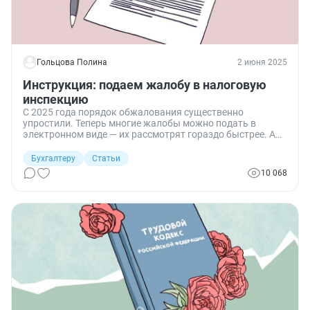
Гольцова Полина
2 июня 2025
Инструкция: подаем жалобу в налоговую
инспекцию
С 2025 года порядок обжалования существенно
упростили. Теперь многие жалобы можно подать в
электронном виде — их рассмотрят гораздо быстрее. А
вот жалобы в ИФНС на организацию с целью проверки
или для привлечения к ответственности в упрощенном
Бухгалтеру
Статьи
порядке подать нельзя. Разбираемся в нюансах.
10 068