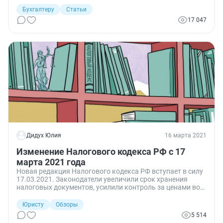
документам. Они проходят без личных визитов
плательщика в инспекцию или посещения организации
Бухгалтеру
Статьи
инспекторами.
17 047
Дидух Юлия
16 марта 2021
Изменение Налогового кодекса РФ с 17
марта 2021 года
Новая редакция Налогового кодекса РФ вступает в силу
17.03.2021. Законодатели увеличили срок хранения
налоговых документов, усилили контроль за ценами во
внешнеторговых сделках и уточнили порядок
обжалования актов и действий специалистов ФНС
Юристу
Обзоры
России. Налоговикам дали доступ к банковской тайне.
5 514