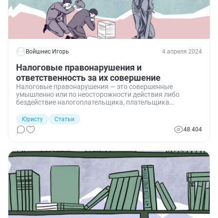
Войшнис Игорь
4 апреля 2024
Налоговые правонарушения и
ответственность за их совершение
Налоговые правонарушения — это совершенные
умышленно или по неосторожности действия либо
бездействие налогоплательщика, плательщика
страховых взносов, налогового агента и иных лиц,
которые нарушают законодательство о налогах и сборах
Юристу
Статьи
и порождают санкции по НК РФ. Расскажем о понятии,
48 404
функциях и признаках налоговой ответственности, ее
основаниях. Поясним, в каком порядке к ней
привлекают, какие обстоятельства от нее освобождают.
Расскажем и о том, что может ее смягчить или, наоборот,
усугубить. Также разберемся в видах ответственности,
грозящей за нарушение НК РФ.