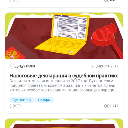
4 456
Дидух Юлия
25 декабря 2017
Налоговые декларации в судебной практике
Близится отчетная кампания за 2017 год. Бухгалтерам
придется сдавать множество различных отчетов, среди
которых особое место занимают налоговые декларации.
Их налоговики проверяют особенно тщательно, а
спорные вопросы нередко становятся предметом
Бухгалтеру
Обзоры
разбирательств в суде.
1 212