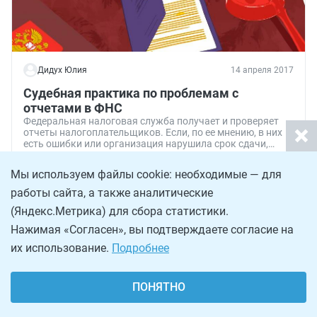
Дидух Юлия
14 апреля 2017
Судебная практика по проблемам с
отчетами в ФНС
Федеральная налоговая служба получает и проверяет
отчеты налогоплательщиков. Если, по ее мнению, в них
есть ошибки или организация нарушила срок сдачи,
налоговики могут применить различные санкции: от
штрафов до блокировки счета в банке. Отстаивать свои
Юристу
Обзоры
Мы используем файлы cookie: необходимые — для
права организациям и ИП приходится в суде.
8 773
Подробности в свежем обзоре судебной практики.
работы сайта, а также аналитические
(Яндекс.Метрика) для сбора статистики.
Нажимая «Согласен», вы подтверждаете согласие на
их использование.
Подробнее
ПОНЯТНО