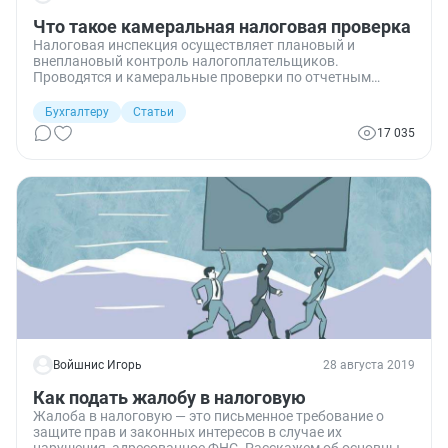
Что такое камеральная налоговая проверка
Налоговая инспекция осуществляет плановый и
внеплановый контроль налогоплательщиков.
Проводятся и камеральные проверки по отчетным
документам. Они проходят без личных визитов
плательщика в инспекцию или посещения организации
Бухгалтеру
Статьи
инспекторами.
17 035
Войшнис Игорь
28 августа 2019
Как подать жалобу в налоговую
Жалоба в налоговую — это письменное требование о
защите прав и законных интересов в случае их