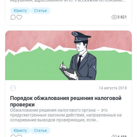
нарушения, адресованное ФНС. Расскажем об основных
моментах, связанных с ними (как подать, какие сроки
есть для этого, как их будут рассматривать).
Юристу
Статьи
3 821
14 августа 2018
Порядок обжалования решения налоговой
проверки
Обжалование решения налогового органа — это
предусмотренные законом действия, направленные на
оспаривание выводов проверяющих, если
налогоплательщик с ними не согласен. Посмотрим, как
нужно действовать, если возникла спорная ситуация.
Юристу
Статьи