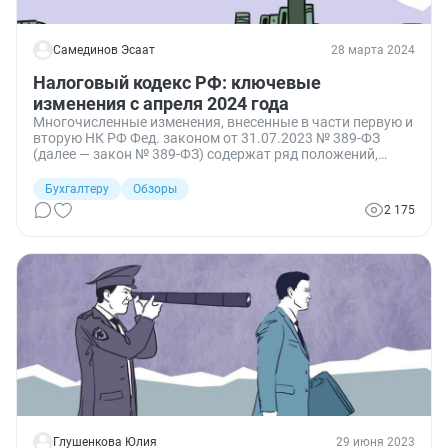
Самединов Эсаат
28 марта 2024
Налоговый кодекс РФ: ключевые
изменения с апреля 2024 года
Многочисленные изменения, внесенные в части первую и
вторую НК РФ Фед. законом от 31.07.2023 № 389-ФЗ
(далее — закон № 389-ФЗ) содержат ряд положений,
вступающих в силу с апреля 2024 года. Чтобы быть к
ним готовыми, рассмотрим основные изменения,
Бухгалтеру
Обзоры
вступающие в силу в этом периоде.
2 175
Глушенкова Юлия
29 июня 2023