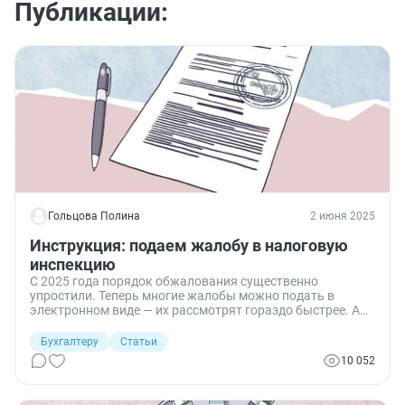
Публикации:
Гольцова Полина
2 июня 2025
Инструкция: подаем жалобу в налоговую
инспекцию
С 2025 года порядок обжалования существенно
упростили. Теперь многие жалобы можно подать в
электронном виде — их рассмотрят гораздо быстрее. А
вот жалобы в ИФНС на организацию с целью проверки
или для привлечения к ответственности в упрощенном
Бухгалтеру
Статьи
порядке подать нельзя. Разбираемся в нюансах.
10 052