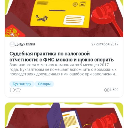
Дидух Юлия
27 октября 2017
Судебная практика по налоговой
отчетности: с ФНС можно и нужно спорить
Заканчиватся отчетная кампания за 9 месяцев 2017
года. Бухгалтерам не помешает вспомнить о возможных
последствиях допущенных ими ошибок при заполнении
деклараций и расчетов, а также о том, какие санкции
могут грозить за нарушение сроков их подачи.
Бухгалтеру
Обзоры
Поскольку окончательную точку в таких вопросах
1 699
обычно ставит суд, мы подготовили обзор судебных
решений, принятых по спорам, связанным с налоговыми
отчетами.