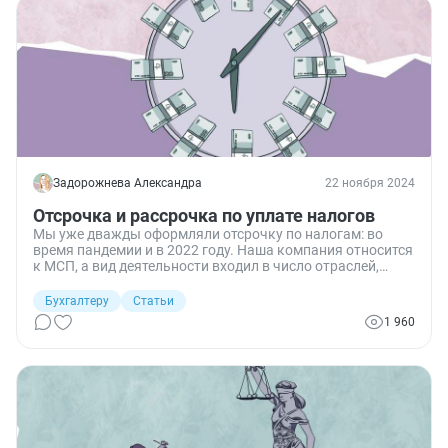
Задорожнева Александра
22 ноября 2024
Отсрочка и рассрочка по уплате налогов
Мы уже дважды оформляли отсрочку по налогам: во
время пандемии и в 2022 году. Наша компания относится
к МСП, а вид деятельности входил в число отраслей,
которые особо пострадали от кризисной ситуации. Но
отсрочить или рассрочить налоговые платежи можно и
Бухгалтеру
Статьи
сейчас.
1 960