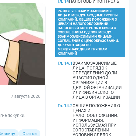
Гл. 14
НАЛОГОВЫЙ КОНТРОЛЬ
РАЗДЕЛ V.1. ВЗАИМОЗАВИСИМЫЕ
ЛИЦА И МЕЖДУНАРОДНЫЕ ГРУППЫ
КОМПАНИЙ. ОБЩИЕ ПОЛОЖЕНИЯ О
ЦЕНАХ И НАЛОГООБЛОЖЕНИИ.
НАЛОГОВЫЙ КОНТРОЛЬ В СВЯЗИ С
СОВЕРШЕНИЕМ СДЕЛОК МЕЖДУ
ВЗАИМОЗАВИСИМЫМИ ЛИЦАМИ.
СОГЛАШЕНИЕ О ЦЕНООБРАЗОВАНИИ.
ДОКУМЕНТАЦИЯ ПО
МЕЖДУНАРОДНЫМ ГРУППАМ
КОМПАНИЙ
Гл. 14.1
ВЗАИМОЗАВИСИМЫЕ
ЛИЦА. ПОРЯДОК
ОПРЕДЕЛЕНИЯ ДОЛИ
УЧАСТИЯ ОДНОЙ
ОРГАНИЗАЦИИ В
ДРУГОЙ ОРГАНИЗАЦИИ
ИЛИ ФИЗИЧЕСКОГО
7 августа 2026
ЛИЦА В ОРГАНИЗАЦИИ
Гл. 14.2
ОБЩИЕ ПОЛОЖЕНИЯ О
ЦЕНАХ И
гие покупки.
НАЛОГООБЛОЖЕНИИ.
ИНФОРМАЦИЯ,
ИСПОЛЬЗУЕМАЯ ПРИ
СОПОСТАВЛЕНИИ
Физлицу
Статьи
УСЛОВИЙ СДЕЛОК