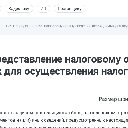
Кадровику
ИП
Поставщику
тья 126. Непредставление налоговому органу сведений, необходимых для ос
редставление налоговому 
 для осуществления налог
Размер шри
оплательщиком (плательщиком сбора, плательщиком страх
ментов и (или) иных сведений, предусмотренных настоящи
борах, если такое деяние не содержит признаков налогов