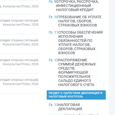
Гл. 9
ОТСРОЧКА, РАССРОЧКА,
ИНВЕСТИЦИОННЫЙ
ь, КонсультантПлюс, 2026
НАЛОГОВЫЙ КРЕДИТ
Гл. 10
ТРЕБОВАНИЕ ОБ УПЛАТЕ
опедия спорных ситуаций,
НАЛОГОВ, СБОРОВ,
КонсультантПлюс, 2026
СТРАХОВЫХ ВЗНОСОВ
Гл. 11
СПОСОБЫ ОБЕСПЕЧЕНИЯ
ИСПОЛНЕНИЯ
опедия спорных ситуаций,
ОБЯЗАННОСТЕЙ ПО
КонсультантПлюс, 2026
УПЛАТЕ НАЛОГОВ,
СБОРОВ, СТРАХОВЫХ
ВЗНОСОВ
Гл. 12
РАСПОРЯЖЕНИЕ
опедия спорных ситуаций,
СУММОЙ ДЕНЕЖНЫХ
КонсультантПлюс, 2026
СРЕДСТВ,
ФОРМИРУЮЩЕЙ
ПОЛОЖИТЕЛЬНОЕ
опедия спорных ситуаций,
САЛЬДО ЕДИНОГО
КонсультантПлюс, 2026
НАЛОГОВОГО СЧЕТА
РАЗДЕЛ V. НАЛОГОВАЯ ДЕКЛАРАЦИЯ И
НАЛОГОВЫЙ КОНТРОЛЬ
Гл. 13
НАЛОГОВАЯ
ДЕКЛАРАЦИЯ