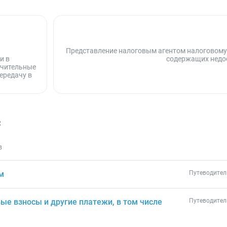
Представление налоговым агентом налоговому 
и в
содержащих недо
ечительные
передачу в
с
в
м
Путеводител
ые взносы и другие платежи, в том числе
Путеводител