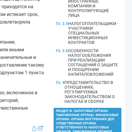
ИНОСТРАННЫЕ
КОМПАНИИ И
 приходятся на
КОНТРОЛИРУЮЩИЕ
ом истекает срок,
ЛИЦА
удовлетворяла
Гл. 3.5
НАЛОГОПЛАТЕЛЬЩИКИ -
УЧАСТНИКИ
СПЕЦИАЛЬНЫХ
ИНВЕСТИЦИОННЫХ
мпании,
КОНТРАКТОВ
 или иными
Гл. 3.6
ОСОБЕННОСТИ
НАЛОГООБЛОЖЕНИЯ
раничительные и
ПРИ РЕАЛИЗАЦИИ
едоставление такому
СОГЛАШЕНИЙ О ЗАЩИТЕ
И ПООЩРЕНИИ
одпунктом 1 пункта
КАПИТАЛОВЛОЖЕНИЙ
Гл. 4
ПРЕДСТАВИТЕЛЬСТВО В
ОТНОШЕНИЯХ,
РЕГУЛИРУЕМЫХ
о, включенное в
ЗАКОНОДАТЕЛЬСТВОМ О
риторий,
НАЛОГАХ И СБОРАХ
ружественные
РАЗДЕЛ III. НАЛОГОВЫЕ ОРГАНЫ.
ТАМОЖЕННЫЕ ОРГАНЫ. ФИНАНСОВЫЕ
ОРГАНЫ. ОРГАНЫ ВНУТРЕННИХ ДЕЛ.
СЛЕДСТВЕННЫЕ ОРГАНЫ.
ОТВЕТСТВЕННОСТЬ НАЛОГОВЫХ
ОРГАНОВ, ТАМОЖЕННЫХ ОРГАНОВ,