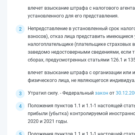
влечет взыскание штрафа с налогового агента
установленного для его представления.
Непредставление в установленный срок налог
взносов), отказ лица представить имеющиеся
налогоплательщике (плательщике страховых вз
заведомо недостоверными сведениями, если т
сборах, предусмотренных
статьями 126.1
и
135
влечет взыскание штрафа с организации или и
физического лица, не являющегося индивидуа
Утратил силу. - Федеральный
закон
от
30.12.20
Положения
пунктов 1.1
и
1.1-1
настоящей стат
прибыли (убытка) контролируемой иностранно
2020 и 2021 годы.
Положения
пунктов 1.1
и
1.1-1
настоящей стат