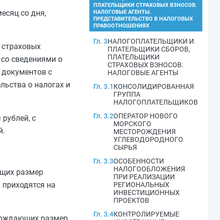
ПЛАТЕЛЬЩИКИ СТРАХОВЫХ ВЗНОСОВ.
есяц со дня,
НАЛОГОВЫЕ АГЕНТЫ.
ПРЕДСТАВИТЕЛЬСТВО В НАЛОГОВЫХ
ПРАВООТНОШЕНИЯХ
Гл. 3
НАЛОГОПЛАТЕЛЬЩИКИ И
 страховых
ПЛАТЕЛЬЩИКИ СБОРОВ,
ПЛАТЕЛЬЩИКИ
 со сведениями о
СТРАХОВЫХ ВЗНОСОВ.
 документов с
НАЛОГОВЫЕ АГЕНТЫ
льства о налогах и
Гл. 3.1
КОНСОЛИДИРОВАННАЯ
ГРУППА
НАЛОГОПЛАТЕЛЬЩИКОВ
Гл. 3.2
ОПЕРАТОР НОВОГО
рублей, с
МОРСКОГО
й.
МЕСТОРОЖДЕНИЯ
УГЛЕВОДОРОДНОГО
СЫРЬЯ
Гл. 3.3
ОСОБЕННОСТИ
НАЛОГООБЛОЖЕНИЯ
ющих размер
ПРИ РЕАЛИЗАЦИИ
 приходятся на
РЕГИОНАЛЬНЫХ
ИНВЕСТИЦИОННЫХ
ПРОЕКТОВ
Гл. 3.4
КОНТРОЛИРУЕМЫЕ
верждающих размер