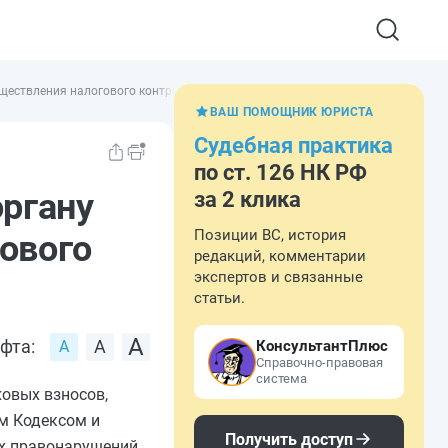
уществления налогового контроля
ВАШ ПОМОЩНИК ЮРИСТА
Судебная практика
по ст. 126 НК РФ
органу
за 2 клика
Позиции ВС, история
ового
редакций, комментарии
экспертов и связанные
статьи.
фта:
КонсультантПлюс
Справочно-правовая
система
овых взносов,
м Кодексом и
Получить доступ
ых правонарушений,