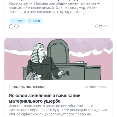
Жили супруги. Нажили они общий семейный актив —
движимый и недвижимый. Один из них умер. Актив
остался, а в нем сохранилась супружеская доля.
Расскажу о том, как ее выделить из наследства и в
каком размере.
Юристу
Статьи
2 446
Дмитриева Наталья
21 января 2020
Исковое заявление о взыскании
материального ущерба
Исковое заявление о возмещении убытков — это
письменное обращение в суд. С его помощью гражданин
или юридическое лицо реализует свое право на