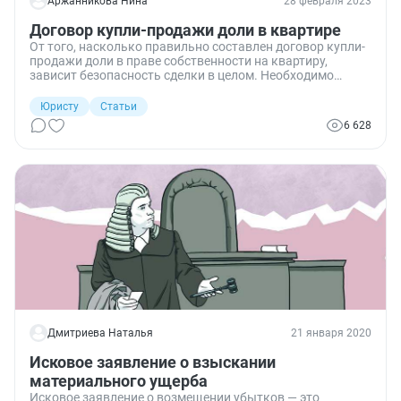
Аржанникова Нина
28 февраля 2023
Договор купли-продажи доли в квартире
От того, насколько правильно составлен договор купли-
продажи доли в праве собственности на квартиру,
зависит безопасность сделки в целом. Необходимо
учесть не только нюансы по оформлению документа, но
и порядок регистрации сделки.
Юристу
Статьи
6 628
Дмитриева Наталья
21 января 2020
Исковое заявление о взыскании
материального ущерба
Исковое заявление о возмещении убытков — это