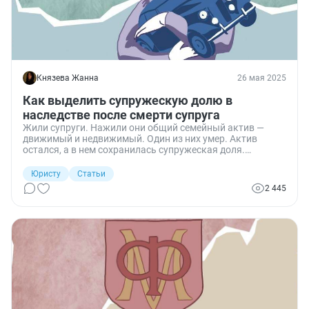
Князева Жанна
26 мая 2025
Как выделить супружескую долю в
наследстве после смерти супруга
Жили супруги. Нажили они общий семейный актив —
движимый и недвижимый. Один из них умер. Актив
остался, а в нем сохранилась супружеская доля.
Расскажу о том, как ее выделить из наследства и в
каком размере.
Юристу
Статьи
2 445