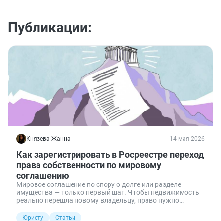
Публикации:
Князева Жанна
14 мая 2026
Как зарегистрировать в Росреестре переход
права собственности по мировому
соглашению
Мировое соглашение по спору о долге или разделе
имущества — только первый шаг. Чтобы недвижимость
реально перешла новому владельцу, право нужно
зарегистрировать в ЕГРН. Разберем, какие документы
подать, куда обратиться и где чаще всего ошибаются.
Юристу
Статьи