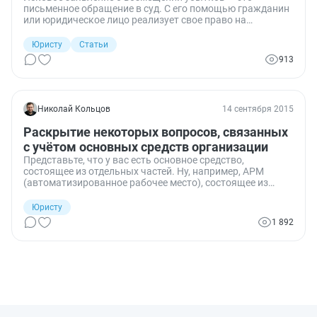
письменное обращение в суд. С его помощью гражданин
или юридическое лицо реализует свое право на
компенсацию за причиненные материальные потери (ст.
15 ГК РФ).
Юристу
Статьи
913
Николай Кольцов
14 сентября 2015
Раскрытие некоторых вопросов, связанных
с учётом основных средств организации
Представьте, что у вас есть основное средство,
состоящее из отдельных частей. Ну, например, АРМ
(автоматизированное рабочее место), состоящее из
компьютера и комбайна («три в одном» - принтер, копир
и сканер). Или трансформатор на фундаменте. Или
Юристу
инженерные сети в здании. Или лифтовое оборудование.
1 892
Как видите, подобный случай редкостью не является…
Если у вас такое основное средство имеется, то в учёте
может возникнуть необходимость учитывать его по
частям.