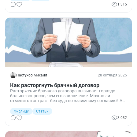
1 315
Пастухов Михаил
28 октября 2025
Как расторгнуть брачный договор
Расторжение брачного договора вызывает гораздо
больше вопросов, чем его заключение. Можно ли
отменить контракт без суда по взаимному согласию? А
если договорённости нет, то какие основания нужны для
обращения в суд? Обязательно ли сначала направлять
Физлицу
Статьи
претензию? И что вообще считается «существенным
3 032
нарушением»? Ответы на эти вопросы критически
важны: ошибка на старте в виде пропуска досудебного
порядка или неправильного оформления соглашения
способна привести к возврату иска или признанию