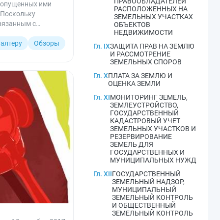
ПРАВООБЛАДАТЕЛЕЙ
 допущенных ими
РАСПОЛОЖЕННЫХ НА
. Поскольку
ЗЕМЕЛЬНЫХ УЧАСТКАХ
связанным с
ОБЪЕКТОВ
НЕДВИЖИМОСТИ
галтеру
Обзоры
Гл. IX
ЗАЩИТА ПРАВ НА ЗЕМЛЮ
И РАССМОТРЕНИЕ
ЗЕМЕЛЬНЫХ СПОРОВ
Гл. X
ПЛАТА ЗА ЗЕМЛЮ И
ОЦЕНКА ЗЕМЛИ
Гл. XI
МОНИТОРИНГ ЗЕМЕЛЬ,
ЗЕМЛЕУСТРОЙСТВО,
ГОСУДАРСТВЕННЫЙ
КАДАСТРОВЫЙ УЧЕТ
ЗЕМЕЛЬНЫХ УЧАСТКОВ И
РЕЗЕРВИРОВАНИЕ
ЗЕМЕЛЬ ДЛЯ
ГОСУДАРСТВЕННЫХ И
МУНИЦИПАЛЬНЫХ НУЖД
Гл. XII
ГОСУДАРСТВЕННЫЙ
ЗЕМЕЛЬНЫЙ НАДЗОР,
МУНИЦИПАЛЬНЫЙ
ЗЕМЕЛЬНЫЙ КОНТРОЛЬ
И ОБЩЕСТВЕННЫЙ
ЗЕМЕЛЬНЫЙ КОНТРОЛЬ