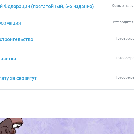
 Федерации (постатейный, 6-е издание)
Комментарий
нформация
Путеводител
 строительство
Готовое р
участка
Готовое р
лату за сервитут
Готовое р