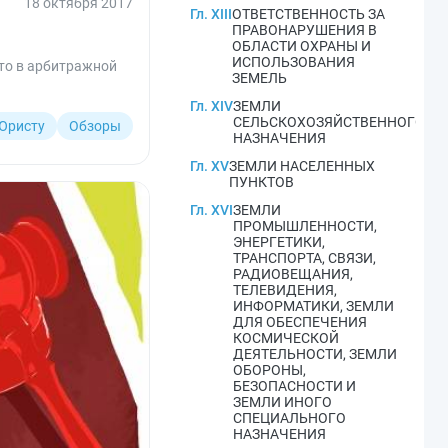
18 октября 2017
Гл. XIII
ОТВЕТСТВЕННОСТЬ ЗА
ПРАВОНАРУШЕНИЯ В
ОБЛАСТИ ОХРАНЫ И
ИСПОЛЬЗОВАНИЯ
сто в арбитражной
ЗЕМЕЛЬ
Гл. XIV
ЗЕМЛИ
СЕЛЬСКОХОЗЯЙСТВЕННОГО
Юристу
Обзоры
НАЗНАЧЕНИЯ
Гл. XV
ЗЕМЛИ НАСЕЛЕННЫХ
ПУНКТОВ
Гл. XVI
ЗЕМЛИ
ПРОМЫШЛЕННОСТИ,
ЭНЕРГЕТИКИ,
ТРАНСПОРТА, СВЯЗИ,
РАДИОВЕЩАНИЯ,
ТЕЛЕВИДЕНИЯ,
ИНФОРМАТИКИ, ЗЕМЛИ
ДЛЯ ОБЕСПЕЧЕНИЯ
КОСМИЧЕСКОЙ
ДЕЯТЕЛЬНОСТИ, ЗЕМЛИ
ОБОРОНЫ,
БЕЗОПАСНОСТИ И
ЗЕМЛИ ИНОГО
СПЕЦИАЛЬНОГО
НАЗНАЧЕНИЯ