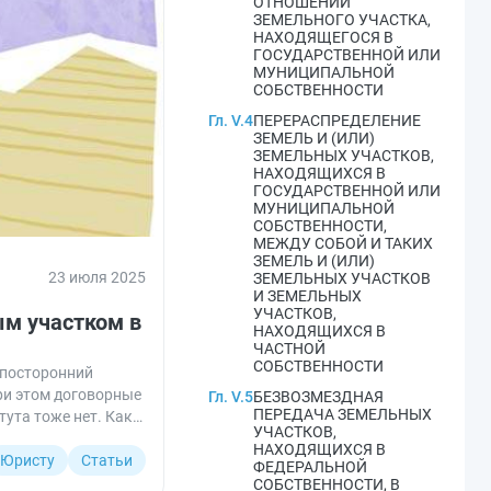
ОТНОШЕНИИ
ЗЕМЕЛЬНОГО УЧАСТКА,
НАХОДЯЩЕГОСЯ В
ГОСУДАРСТВЕННОЙ ИЛИ
МУНИЦИПАЛЬНОЙ
СОБСТВЕННОСТИ
Гл. V.4
ПЕРЕРАСПРЕДЕЛЕНИЕ
ЗЕМЕЛЬ И (ИЛИ)
ЗЕМЕЛЬНЫХ УЧАСТКОВ,
НАХОДЯЩИХСЯ В
ГОСУДАРСТВЕННОЙ ИЛИ
МУНИЦИПАЛЬНОЙ
СОБСТВЕННОСТИ,
МЕЖДУ СОБОЙ И ТАКИХ
ЗЕМЕЛЬ И (ИЛИ)
23 июля 2025
ЗЕМЕЛЬНЫХ УЧАСТКОВ
И ЗЕМЕЛЬНЫХ
УЧАСТКОВ,
ым участком в
НАХОДЯЩИХСЯ В
ЧАСТНОЙ
СОБСТВЕННОСТИ
 посторонний
при этом договорные
Гл. V.5
БЕЗВОЗМЕЗДНАЯ
ПЕРЕДАЧА ЗЕМЕЛЬНЫХ
ута тоже нет. Как
УЧАСТКОВ,
туации требовалось
НАХОДЯЩИХСЯ В
, возмещение
Юристу
Статьи
ФЕДЕРАЛЬНОЙ
СОБСТВЕННОСТИ, В