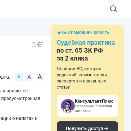
ВАШ ПОМОЩНИК ЮРИСТА
Судебная практика
по ст. 65 ЗК РФ
и
за 2 клика
Позиции ВС, история
редакций, комментарии
фта:
экспертов и связанные
статьи.
мли являются
, предусмотренная
КонсультантПлюс
Справочно-правовая
система
ации о налогах и
Получить доступ