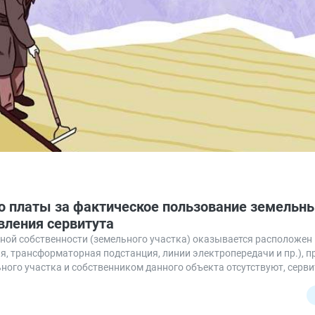
ю платы за фактическое пользование земельн
вления сервитута
стной собственности (земельного участка) оказывается расположен
я, трансформаторная подстанция, линии электропередачи и пр.), 
ого участка и собственником данного объекта отсутствуют, сервит
рез земельный участок которого проходил газопровод. В данной си
о договора аренды и сервитута либо иную компенсацию (например
вными выводами из судебной практики по данному вопросу.