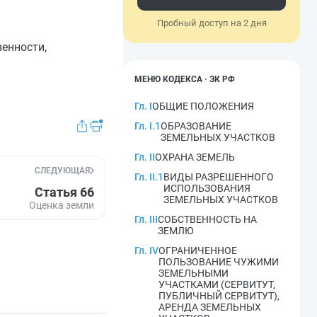
Пробный доступ на 2 дня
венности,
МЕНЮ КОДЕКСА · ЗК РФ
Гл. I
ОБЩИЕ ПОЛОЖЕНИЯ
Гл. I.1
ОБРАЗОВАНИЕ
ЗЕМЕЛЬНЫХ УЧАСТКОВ
Гл. II
ОХРАНА ЗЕМЕЛЬ
СЛЕДУЮЩАЯ
Гл. II.1
ВИДЫ РАЗРЕШЕННОГО
ИСПОЛЬЗОВАНИЯ
Статья 66
ЗЕМЕЛЬНЫХ УЧАСТКОВ
Оценка земли
Гл. III
СОБСТВЕННОСТЬ НА
ЗЕМЛЮ
Гл. IV
ОГРАНИЧЕННОЕ
ПОЛЬЗОВАНИЕ ЧУЖИМИ
ЗЕМЕЛЬНЫМИ
УЧАСТКАМИ (СЕРВИТУТ,
ПУБЛИЧНЫЙ СЕРВИТУТ),
АРЕНДА ЗЕМЕЛЬНЫХ