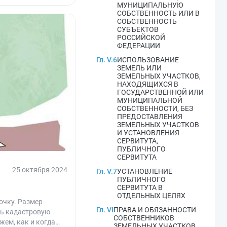
МУНИЦИПАЛЬНУЮ
СОБСТВЕННОСТЬ ИЛИ В
СОБСТВЕННОСТЬ
СУБЪЕКТОВ
РОССИЙСКОЙ
ФЕДЕРАЦИИ
Гл. V.6
ИСПОЛЬЗОВАНИЕ
ЗЕМЕЛЬ ИЛИ
ЗЕМЕЛЬНЫХ УЧАСТКОВ,
НАХОДЯЩИХСЯ В
ГОСУДАРСТВЕННОЙ ИЛИ
МУНИЦИПАЛЬНОЙ
СОБСТВЕННОСТИ, БЕЗ
ПРЕДОСТАВЛЕНИЯ
ЗЕМЕЛЬНЫХ УЧАСТКОВ
И УСТАНОВЛЕНИЯ
СЕРВИТУТА,
ПУБЛИЧНОГО
СЕРВИТУТА
25 октября 2024
Гл. V.7
УСТАНОВЛЕНИЕ
ПУБЛИЧНОГО
СЕРВИТУТА В
ОТДЕЛЬНЫХ ЦЕЛЯХ
очку. Размер
Гл. VI
ПРАВА И ОБЯЗАННОСТИ
ть кадастровую
СОБСТВЕННИКОВ
жем, как и когда
ЗЕМЕЛЬНЫХ УЧАСТКОВ,