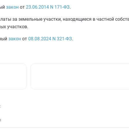
ный
закон
от
23.06.2014
N 171-ФЗ
.
платы за земельные участки, находящиеся в частной собст
ых участков.
ьный
закон
от
08.08.2024
N 321-ФЗ
.
с
в