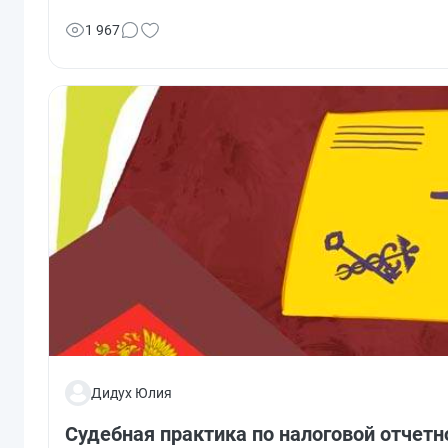
разрешено менять стоимость объекта, установленную го
1 967
Дидух Юлия
Судебная практика по налоговой отчетн