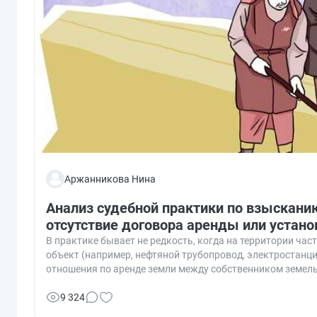
Аржанникова Нина
Анализ судебной практики по взыскани
отсутствие договора аренды или устано
В практике бывает не редкость, когда на территории ча
объект (например, нефтяной трубопровод, электростанци
отношения по аренде земли между собственником земельн
раз с таким случаем недавно столкнулся мой клиент, че
взыскать плату за пользование землей без оформленног
9 324
убытков или упущенной выгоды). Здесь я поделюсь осно