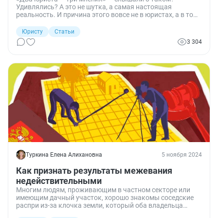
Удивлялись? А это не шутка, а самая настоящая
реальность. И причина этого вовсе не в юристах, а в том,
что к толкованию норм закона можно подходить по-
разному. Давайте разберемся почему так и на примере
Юристу
Статьи
рассмотрим, как работают и к чему приводят разные
3 304
подходы.
Туркина Елена Алихановна
5 ноября 2024
Как признать результаты межевания
недействительными
Многим людям, проживающим в частном секторе или
имеющим дачный участок, хорошо знакомы соседские
распри из-за клочка земли, который оба владельца
считают своим. Определить реальные границы участков