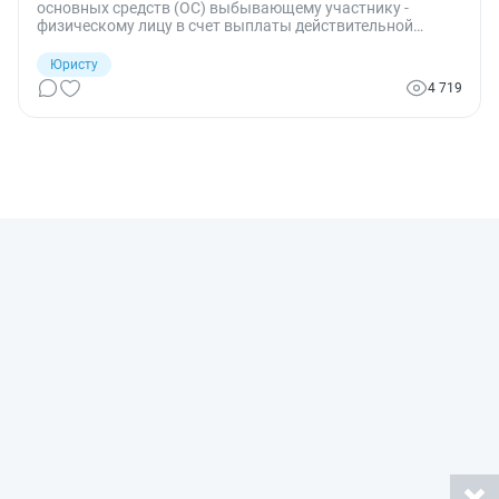
основных средств (ОС) выбывающему участнику -
физическому лицу в счет выплаты действительной
стоимости доли, если действительная стоимость доли
этого участника на момент выхода из ООО меньше ее
Юристу
номинальной стоимости?
4 719