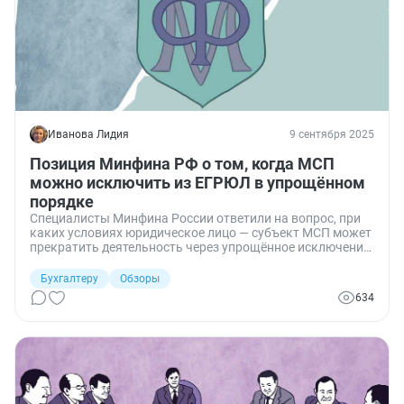
Иванова Лидия
9 сентября 2025
Позиция Минфина РФ о том, когда МСП
можно исключить из ЕГРЮЛ в упрощённом
порядке
Специалисты Минфина России ответили на вопрос, при
каких условиях юридическое лицо — субъект МСП может
прекратить деятельность через упрощённое исключение
из ЕГРЮЛ и влияет ли на это применяемый налоговый
режим и статус плательщика НДС.
Бухгалтеру
Обзоры
634