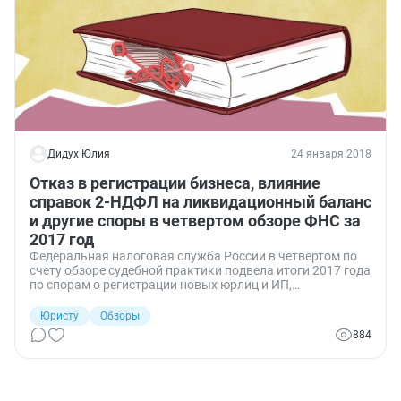
Дидух Юлия
24 января 2018
Отказ в регистрации бизнеса, влияние
справок 2-НДФЛ на ликвидационный баланс
и другие споры в четвертом обзоре ФНС за
2017 год
Федеральная налоговая служба России в четвертом по
счету обзоре судебной практики подвела итоги 2017 года
по спорам о регистрации новых юрлиц и ИП,
прекращении их деятельности и внесении изменений в
реестры. В документе налоговики рассказали, как
Юристу
Обзоры
справка 2-НДФЛ может повлиять на ликвидационный
884
баланс, а также отсутствие какого документа может
служить основанием для отказа в регистрации.