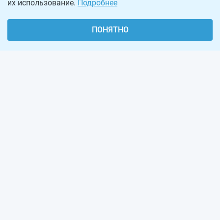
их использование.
Подробнее
ПОНЯТНО
О проекте
Реклама на сайте
Рассылка
Обратная связь
Наша команда
Вакансии
Виджеты калькуляторов