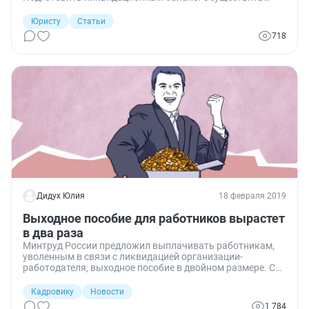
выплаты кредиторам. Уволить сотрудников. Направить
заявление об исключении из реестра юридических лиц.
Юристу
Статьи
718
Дидух Юлия
18 февраля 2019
Выходное пособие для работников вырастет
в два раза
Минтруд России предложил выплачивать работникам,
уволенным в связи с ликвидацией организации-
работодателя, выходное пособие в двойном размере. С
чем связано такое решение и когда оно начнет
действовать?
Кадровику
Новости
1 784