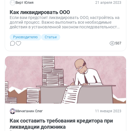
Вирт Юлия
21 апреля 2023
Как ликвидировать ООО
Если вам предстоит ликвидировать ООО, настройтесь на
долгий процесс. Важно выполнить все необходимые
действия в установленной законом последовательности.
Предлагаем в помощь пошаговый алгоритм, как
ликвидировать ООО.
Руководителю
Статьи
507
Мичиганин Олег
11 января 2023
Как составить требования кредитора при
ликвидации должника