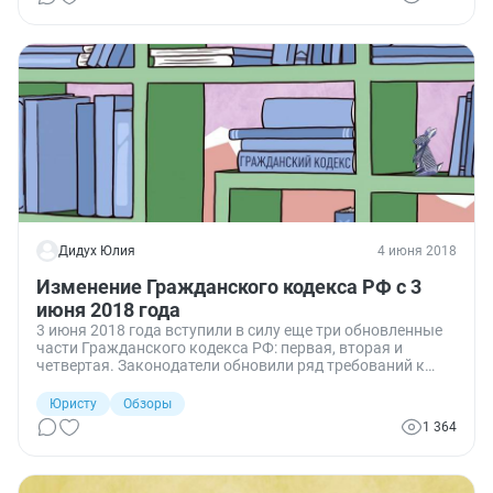
Дидух Юлия
4 июня 2018
Изменение Гражданского кодекса РФ с 3
июня 2018 года
3 июня 2018 года вступили в силу еще три обновленные
части Гражданского кодекса РФ: первая, вторая и
четвертая. Законодатели обновили ряд требований к
договорным отношениям, а также установили порядок
предоставления сведений, необходимых для обеспечения
Юристу
Обзоры
выплаты вознаграждения автору или организации по
1 364
управлению правами на коллективной основе. Также
поправки коснулись определения складов общего
пользования и особенностей удостоверения
доверенностей.