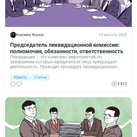
Князева Жанна
13 августа 2025
Председатель ликвидационной комиссии:
полномочия, обязанности, ответственность
Ликвидация — это комплекс мероприятий, по
завершении которых юридическое лицо прекращает
деятельность. Проводит процедуру ликвидационная
комиссия во главе с председателем. Расскажу, каковы ее
полномочия, обязанности и ответственность.
Юристу
Статьи
3 815