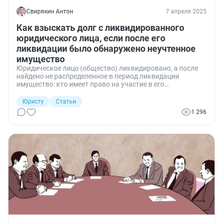
Свирякин Антон
7 апреля 2025
Как взыскать долг с ликвидированного
юридического лица, если после его
ликвидации было обнаружено неучтенное
имущество
Юридическое лицо (общество) ликвидировано, а после
найдено не распределенное в период ликвидации
имущество: кто имеет право на участие в его
распределении, какой срок для подачи заявления и что
необходимо учесть при его подаче.
Юристу
Статьи
1 296