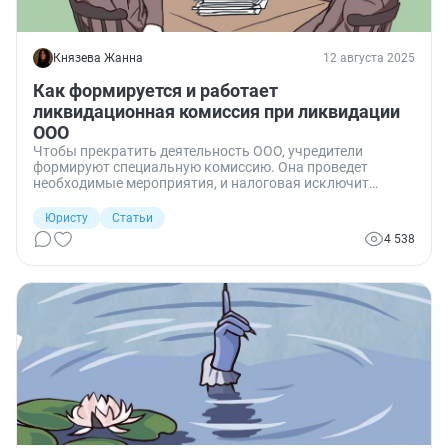
Князева Жанна
12 августа 2025
Как формируется и работает
ликвидационная комиссия при ликвидации
ООО
Чтобы прекратить деятельность ООО, учредители
формируют специальную комиссию. Она проведет
необходимые мероприятия, и налоговая исключит
компанию из списка действующих. Расскажу, как
создается и функционирует ликвидационная комиссия.
Юристу
Статьи
4 538