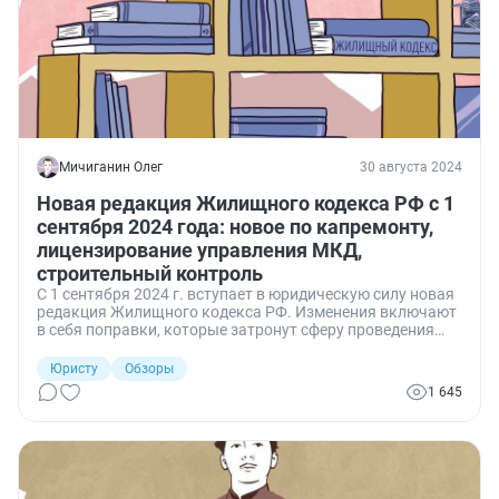
Мичиганин Олег
30 августа 2024
Новая редакция Жилищного кодекса РФ с 1
сентября 2024 года: новое по капремонту,
лицензирование управления МКД,
строительный контроль
С 1 сентября 2024 г. вступает в юридическую силу новая
редакция Жилищного кодекса РФ. Изменения включают
в себя поправки, которые затронут сферу проведения
капитального ремонта общего имущества в
многоквартирных домах (МКД), строительного контроля.
Юристу
Обзоры
1 645