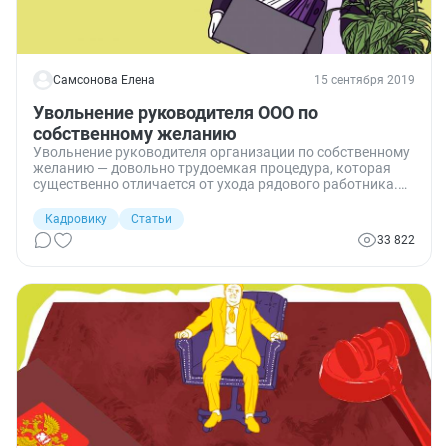
Самсонова Елена
15 сентября 2019
Увольнение руководителя ООО по
собственному желанию
Увольнение руководителя организации по собственному
желанию — довольно трудоемкая процедура, которая
существенно отличается от ухода рядового работника.
Данная статья посвящена изучению нюансов и
основных этапов этого процесса, знание которых
Кадровику
Статьи
позволит избежать проблем с трудовой инспекцией и
33 822
налоговой.