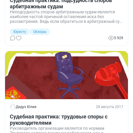
Судебная практика: подсудность споров
арбитражным судам
Неподсудность споров арбитражным судам является
наиболее частой причиной оставления иска без
рассмотрения. Ведь если обратиться в арбитражный суд
с иском о возмещении убытков физическим лицом или
подать жалобу на постановление об административном
Юристу
Обзоры
правонарушении должностного лица, судья не примет
5 929
его к производству. Аналогичную участь может постичь
иск о взыскании убытков с руководителя организации,
поданный в арбитраж. Ответы на вопрос о том, какие
споры могут рассматривать арбитражные суды, — в
обзоре судебной практики.
Дидух Юлия
28 августа 2017
Судебная практика: трудовые споры с
руководителями
Руководитель организации является по нормам