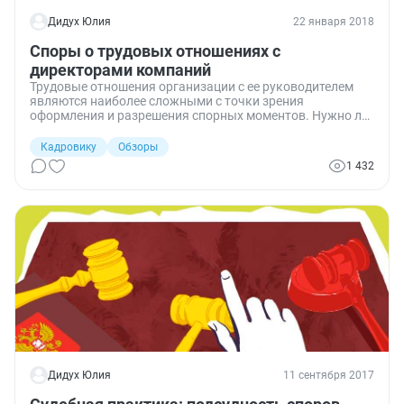
Дидух Юлия
22 января 2018
Споры о трудовых отношениях с
директорами компаний
Трудовые отношения организации с ее руководителем
являются наиболее сложными с точки зрения
оформления и разрешения спорных моментов. Нужно ли
оформлять с руководителем трудовой договор, кто и на
каких основаниях может уволить директора, какую
Кадровику
Обзоры
компенсацию он может получить — в свежем судебном
1 432
обзоре.
Дидух Юлия
11 сентября 2017