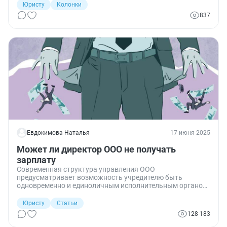
Юристу
Колонки
837
Евдокимова Наталья
17 июня 2025
Может ли директор ООО не получать
зарплату
Современная структура управления ООО
предусматривает возможность учредителю быть
одновременно и единоличным исполнительным органом.
Законодательство не устанавливает норму права,
согласно которой генеральный директор без трудового
Юристу
Статьи
договора и заработной платы может осуществлять
128 183
деятельность. В практике существуют разные точки
зрения.