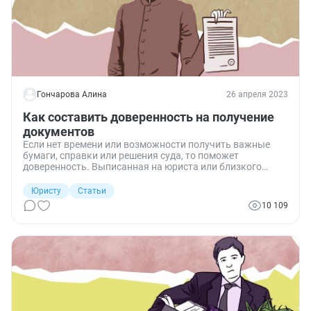
Гончарова Алина
26 апреля 2023
Как составить доверенность на получение
документов
Если нет времени или возможности получить важные
бумаги, справки или решения суда, то поможет
доверенность. Выписанная на юриста или близкого
человека, она значительно облегчает жизнь. Актуально
это и для организаций, и для отдельных граждан.
Юристу
Статьи
Рассказываем, как составить текст доверенности на
10 109
получение документов и как ее оформить.