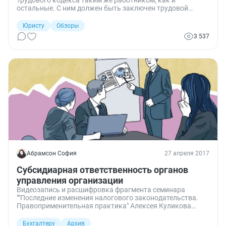
Трудового кодекса таким же работником, как и
остальные. С ним должен быть заключен трудовой
договор, ему должны выплачиваться заработная плата
и компенсации. Поэтому у бывших и действующих
Юристу
Обзоры
директоров нередко возникают трудовые споры со
3 537
своими организациями и их владельцами. О них и пойдет
речь в обзоре судебной практики.
Абрамсон София
27 апреля 2017
Субсидиарная ответственность органов
управления организации
Видеозапись и расшифровка фрагмента семинара
""Последние изменения налогового законодательства.
Правоприменительная практика" Алексея Куликова
"Субсидиарная ответственность органов управления
организации". Вебинар проведен Компанией "КАДИС".
Бухгалтеру
Архив