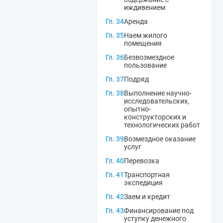
иждивением
Гл. 34
Аренда
Гл. 35
Наем жилого
помещения
Гл. 36
Безвозмездное
пользование
Гл. 37
Подряд
Гл. 38
Выполнение научно-
исследовательских,
опытно-
конструкторских и
технологических работ
Гл. 39
Возмездное оказание
услуг
Гл. 40
Перевозка
Гл. 41
Транспортная
экспедиция
Гл. 42
Заем и кредит
Гл. 43
Финансирование под
уступку денежного