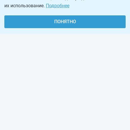
их использование.
Подробнее
ПОНЯТНО
О проекте
Реклама на сайте
Рассылка
Обратная связь
Наша команда
Вакансии
Виджеты калькуляторов