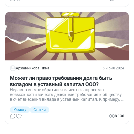
Аржанникова Нина
5 июня 2024
Может ли право требования долга быть
вкладом в уставный капитал ООО?
Недавно ко мне обратился клиент с запросом о
возможности зачесть денежные требования к обществу
в счет внесения вклада в уставный капитал. К примеру, у
одного предприятия числится задолженность перед
другим, а мой клиент приобрел право требования этой
Юристу
Статьи
задолженности. Можно ли в такой ситуации внести в
8 136
качестве вклада в уставный капитал это право
требования? Здесь я расскажу, что нужно учесть по
этому вопросу и о каких рисках следует знать.