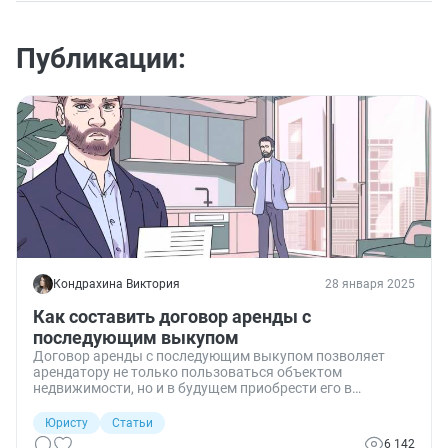
Публикации:
Кондрахина Виктория
28 января 2025
Как составить договор аренды с
последующим выкупом
Договор аренды с последующим выкупом позволяет
арендатору не только пользоваться объектом
недвижимости, но и в будущем приобрести его в
собственность. Рассказываем, что представляет из себя
такой документ и как его правильно оформить.
Юристу
Статьи
6 142