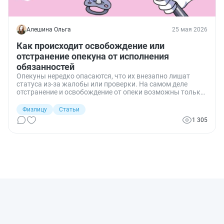
Алешина Ольга
25 мая 2026
Как происходит освобождение или
отстранение опекуна от исполнения
обязанностей
Опекуны нередко опасаются, что их внезапно лишат
статуса из‑за жалобы или проверки. На самом деле
отстранение и освобождение от опеки возможны только
по основаниям, указанным в законе. Разбираем, когда
опека прекращается автоматически, как опекун может
Физлицу
Статьи
отказаться от обязанностей и в каких ситуациях орган
1 305
опеки вправе его отстранить.