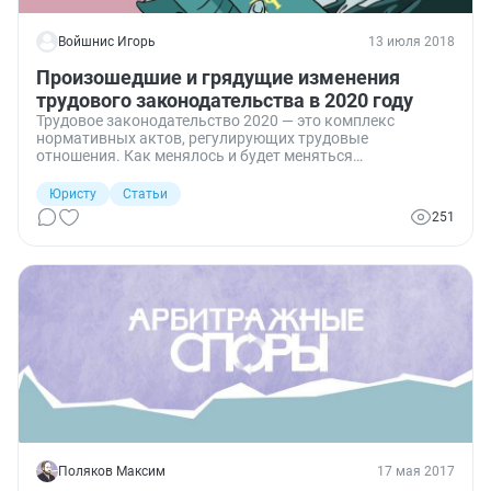
Войшнис Игорь
13 июля 2018
Произошедшие и грядущие изменения
трудового законодательства в 2020 году
Трудовое законодательство 2020 — это комплекс
нормативных актов, регулирующих трудовые
отношения. Как менялось и будет меняться
законодательство в нынешнем году? Представим
информацию об изменениях, новостях и ответственности
Юристу
Статьи
за нарушение трудового законодательства в 2020 году в
251
виде таблиц.
Поляков Максим
17 мая 2017