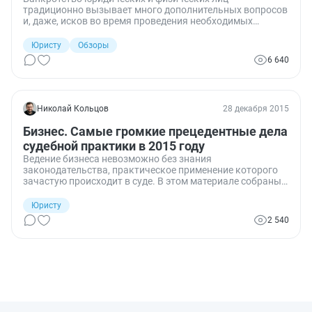
традиционно вызывает много дополнительных вопросов
и, даже, исков во время проведения необходимых
процедур. Важную роль для разрешения таких ситуаций
играет позиция, высказанная по аналогичным делам
Юристу
Обзоры
Верховным судом РФ. Этой зимой ВС РФ, как раз
6 640
поставил точку в нескольких делах, которые могут в
дальнейшем стать образцами для арбитров.
Николай Кольцов
28 декабря 2015
Бизнес. Самые громкие прецедентные дела
судебной практики в 2015 году
Ведение бизнеса невозможно без знания
законодательства, практическое применение которого
зачастую происходит в суде. В этом материале собраны
наиболее интересные для предпринимателей судебные
решения за 2015 год.
Юристу
2 540