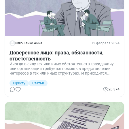
Илюшенко Анна
12 февраля 2024
Доверенное лицо: права, обязанности,
ответственность
Иногда в силу тех или иных обстоятельств гражданину
или организации требуется помощь в представлении
интересов в тех или иных структурах. И приходится
искать доверенное лицо, которое поможет защитить
интересы доверителя. Какие требования предъявляет
Юристу
Статьи
законодательство в этой части? Разбираемся.
20 374