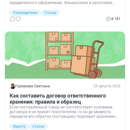
юридического оформления. Финансовая и налоговая
безопасность компании во многом зависит от того,
насколько подробно и ясно прописаны условия
Руководителю
Статьи
договора. Давайте разберёмся, как составить договор
8 181
аутсорсинга бухгалтерских услуг так, чтобы защитить
бизнес от недобросовестного исполнителя.
Горбикова Светлана
25 августа 2025
Как составить договор ответственного
хранения: правила и образец
Если поставленный товар не соответствует условиям
договора и не принят покупателем, то он до момента
передачи его обратно поставщику подлежит хранению
на складе покупателя по договору ответственного
хранения. Разбираемся, как составляется такой договор
Юристу
Статьи