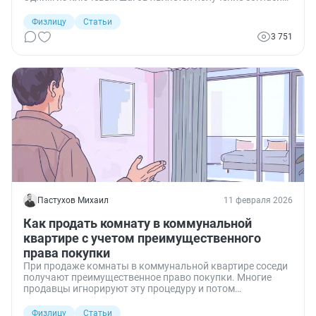
опеки на отказ ребенка от преимущественного права
покупки доли. Разбираю, когда нужно такое согласие,
Физлицу
Статьи
как его получить и как оформить последующий отказ у
3 751
нотариуса.
Пастухов Михаил
11 февраля 2026
Как продать комнату в коммунальной
квартире с учетом преимущественного
права покупки
При продаже комнаты в коммунальной квартире соседи
получают преимущественное право покупки. Многие
продавцы игнорируют эту процедуру и потом
сталкиваются с судебными спорами. Разберёмся, как
правильно уведомить соседей и безопасно продать
Физлицу
Статьи