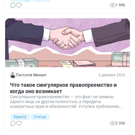
комнату.
1 996
Пастухов Михаил
5 декабря 2025
Что такое сингулярное правопреемство и
когда оно возникает
Сингулярное правопреемство — это факт не замены
одного лица на другое полностью, а передача
конкретных прав и обязанностей. Уступка требования,
перевод долга, страховые выплаты — во всех этих
случаях происходит сингулярное правопреемство.
Юристу
Статьи
Понимание этого процесса важно как для практикующих
2 330
юристов, так и для предпринимателей. Разберём, что это
такое, когда оно возникает и какие последствия влечёт