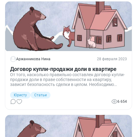
для всех участников правоотношения.
Аржанникова Нина
28 февраля 2023
Договор купли-продажи доли в квартире
От того, насколько правильно составлен договор купли-
продажи доли в праве собственности на квартиру,
зависит безопасность сделки в целом. Необходимо
учесть не только нюансы по оформлению документа, но
и порядок регистрации сделки.
Юристу
Статьи
6 654