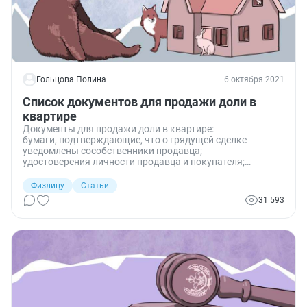
Гольцова Полина
6 октября 2021
Список документов для продажи доли в
квартире
Документы для продажи доли в квартире:
бумаги, подтверждающие, что о грядущей сделке
уведомлены сособственники продавца;
удостоверения личности продавца и покупателя;
договор; разрешение органа опеки, если сделка задевает
интересы несовершеннолетних; свидетельство о праве
Физлицу
Статьи
собственности, если оно имеется; выписка из ЕГРН, при
31 593
желании продавца информацию из реестра
самостоятельно запросит нотариус при оформлении
соглашения.