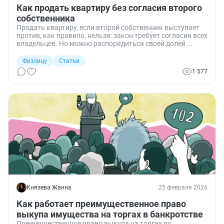
Как продать квартиру без согласия второго
собственника
Продать квартиру, если второй собственник выступает
против, как правило, нельзя: закон требует согласия всех
владельцев. Но можно распорядиться своей долей.
Разбираю, какие варианты есть у собственника
проблемной квартиры и какими рисками они
Физлицу
Статьи
сопровождаются.
1 577
Князева Жанна
25 февраля 2026
Как работает преимущественное право
выкупа имущества на торгах в банкротстве
Преимущественное право выкупа на торгах по