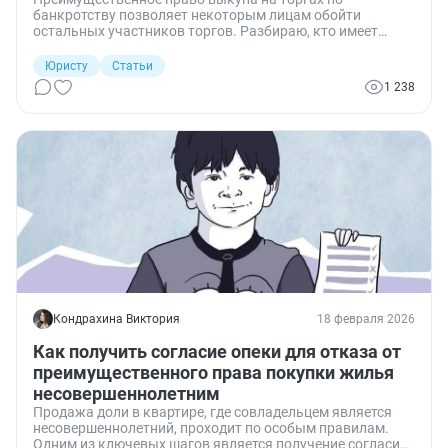
банкротству позволяет некоторым лицам обойти
остальных участников торгов. Разбираю, кто имеет
такое право, на какое имущество оно не
распространяется, как им воспользоваться и что делать,
Юристу
Статьи
если управляющий проигнорировал ваше преимущество.
1 238
Кондрахина Виктория
18 февраля 2026
Как получить согласие опеки для отказа от
преимущественного права покупки жилья
несовершеннолетним
Продажа доли в квартире, где совладельцем является
несовершеннолетний, проходит по особым правилам.
Одним из ключевых шагов является получение согласия