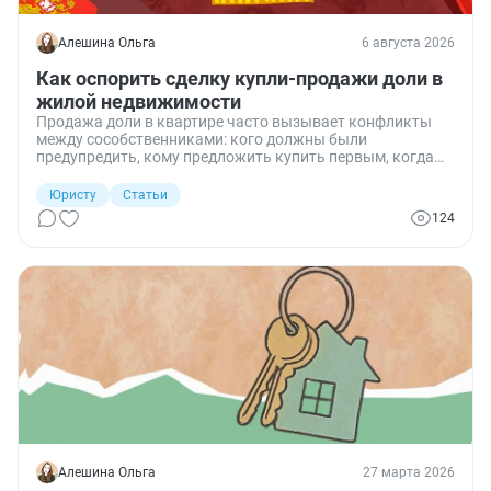
Алешина Ольга
6 августа 2026
Как оспорить сделку купли-продажи доли в
жилой недвижимости
Продажа доли в квартире часто вызывает конфликты
между сособственниками: кого должны были
предупредить, кому предложить купить первым, когда
сделку можно признать недействительной. Разбираю, в
каких ситуациях реально оспорить продажу доли, какие
Юристу
Статьи
сроки не пропустить и что потребует от вас суд.
124
Алешина Ольга
27 марта 2026