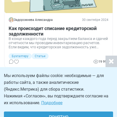
Задорожнева Александра
30 сентября 2024
Как происходит списание кредиторской
задолженности
В конце каждого года перед закрытием баланса и сдачей
отчетности мы проводим инвентаризацию расчетов.
Если видим, что кредиторская задолженность уже
довольно долго невостребована, то мы ее списываем в
бухгалтерском и налоговом учете. Но для начала
Бухгалтеру
Статьи
оцениваем возможные последствия такого списания и
19 991
оформляем все необходимые документы.
Мы используем файлы cookie: необходимые — для
работы сайта, а также аналитические
(Яндекс.Метрика) для сбора статистики.
Нажимая «Согласен», вы подтверждаете согласие на
их использование.
Подробнее