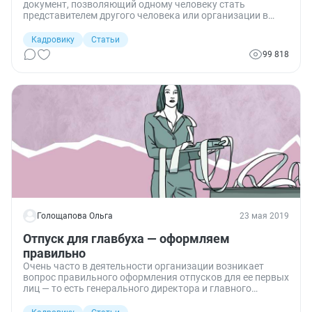
документ, позволяющий одному человеку стать
представителем другого человека или организации в
разных ситуациях: заключать договоры, получать и
передавать деньги, защищать интересы в суде. Она
Кадровику
Статьи
действительна лишь до тех пор, пока представитель
99 818
трудится на предприятии, выдавшем ее. Если он
уволится, документ и полномочия утрачивают
юридическую силу.
Голощапова Ольга
23 мая 2019
Отпуск для главбуха — оформляем
правильно
Очень часто в деятельности организации возникает
вопрос правильного оформления отпусков для ее первых
лиц — то есть генерального директора и главного
бухгалтера. Сложности здесь могут возникнуть в первую
очередь в связи с делегированием права подписи и