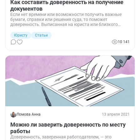
Как составить доверенность на получение
документов
Если нет времени или возможности получить важные
бумаги, справки или решения суда, то поможет
доверенность. Выписанная на юриста или близкого
человека, она значительно облегчает жизнь. Актуально
это и для организаций, и для отдельных граждан.
Юристу
Статьи
Рассказываем, как составить текст доверенности на
10 141
получение документов и как ее оформить.
Ломова Анна
13 апреля 2021
Можно ли заверить доверенность по месту
работы
Доверенность, заверенная работодателем, — это