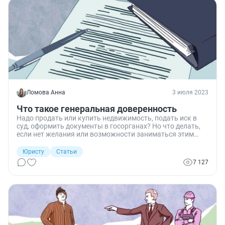
Ломова Анна
3 июля 2023
Что такое генеральная доверенность
Надо продать или купить недвижимость, подать иск в
суд, оформить документы в госорганах? Но что делать,
если нет желания или возможности заниматься этим
самостоятельно? Поручить эти действия представителю,
оформив генеральную доверенность. Рассказываем, что
Юристу
Статьи
это за документ, какими полномочиями наделяет, как
7 127
оформить и как отозвать.