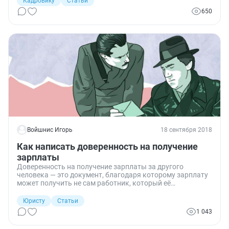
Кадровику
Статьи
принятия решений. Разберемся в том, как сделать это с
650
соблюдением требований законодательства и правил
внутреннего трудового распорядка.
Войшнис Игорь
18 сентября 2018
Как написать доверенность на получение
зарплаты
Доверенность на получение зарплаты за другого
человека — это документ, благодаря которому зарплату
может получить не сам работник, который её
фактически заработал, а его представитель.
Юристу
Статьи
1 043