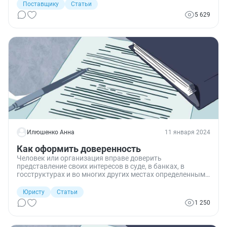
Поставщику
Статьи
5 629
Илюшенко Анна
11 января 2024
Как оформить доверенность
Человек или организация вправе доверить
представление своих интересов в суде, в банках, в
госструктурах и во многих других местах определенным
лицам. Для этого потребуется оформить стандартный
документ — доверенность. Разберем нюансы
Юристу
Статьи
составления разного вида этих документов и их
1 250
образцы.