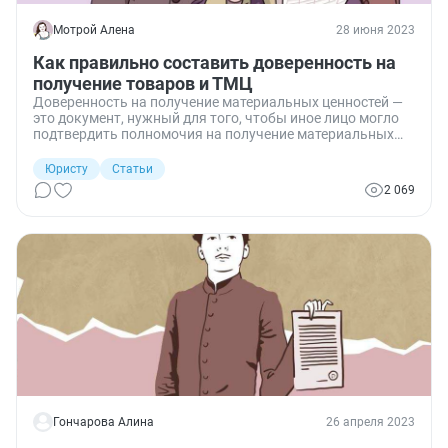
Мотрой Алена
28 июня 2023
Как правильно составить доверенность на
получение товаров и ТМЦ
Доверенность на получение материальных ценностей —
это документ, нужный для того, чтобы иное лицо могло
подтвердить полномочия на получение материальных
ценностей, переданные ему руководителем организации.
В законодательстве есть определенные требования к его
Юристу
Статьи
составлению.
2 069
Гончарова Алина
26 апреля 2023