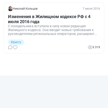
Николай Кольцов
7 июля 2016
Изменения в Жилищном кодексе РФ с 4
июля 2016 года
С понедельника вступила в силу новая редакция
Жилищного кодекса. Она вводит новые требования к
руководителям региональных операторов, расширяет
перечень вопросов, принимаемых общим собранием
собственников помещений в многоэтажках, обязывает
Юристу
региональные власти утверждать краткосрочные планы
3 319
по осуществлению капремонта.