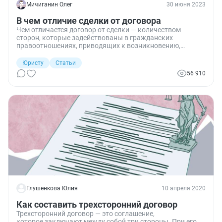
Мичиганин Олег
30 июня 2023
В чем отличие сделки от договора
Чем отличается договор от сделки — количеством
сторон, которые задействованы в гражданских
правоотношениях, приводящих к возникновению,
изменению или прекращению прав и обязанностей
между гражданами или организациями.
Юристу
Статьи
56 910
Глушенкова Юлия
10 апреля 2020
Как составить трехсторонний договор
Трехсторонний договор — это соглашение,
которое заключают между собой три стороны. При его