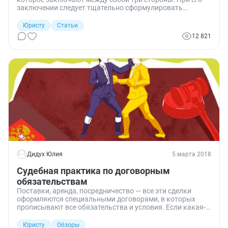
заключении следует тщательно сформулировать
правовой статус участников и их обязательства.
Юристу
Статьи
12 821
Дидух Юлия
5 марта 2018
Судебная практика по договорным
обязательствам
Поставки, аренда, посредничество — все эти сделки
оформляются специальными договорами, в которых
прописывают все обязательства и условия. Если какая-
то из сторон договора нарушает их, возникший спор
приходится решать в судебном порядке. В обзоре
Юристу
Обзоры