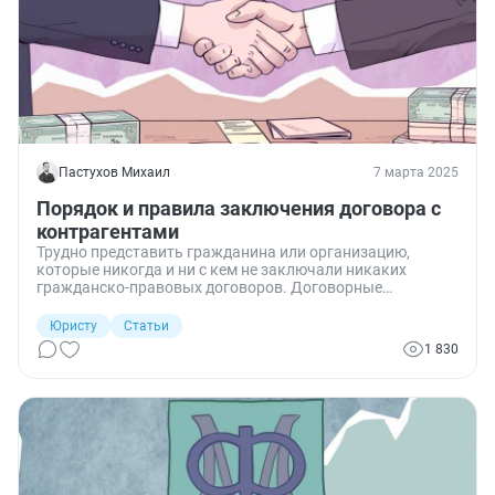
Пастухов Михаил
7 марта 2025
Порядок и правила заключения договора с
контрагентами
Трудно представить гражданина или организацию,
которые никогда и ни с кем не заключали никаких
гражданско-правовых договоров. Договорные
отношения встречаются как в бизнесе, так и в обычной
жизни. Подавляющее большинство сделок — это двух-
Юристу
Статьи
или многосторонние договоры, которые предполагают
1 830
наличие контрагентов. Рассмотрим порядок и правила
заключения договора с контрагентами.