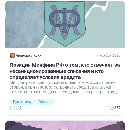
Иванова Лидия
1 ноября 2025
Позиция Минфина РФ о том, кто отвечает за
несанкционированные списания и кто
определяет условия кредита
Минфин разъяснил: условия кредита — это соглашение
сторон, а при утрате электронного средства платежа
клиент должен немедленно уведомить оператора; в ряде
случаев оператор обязан возместить
несанкционированные операции в течение 30 дней.
Бухгалтеру
Обзоры
357