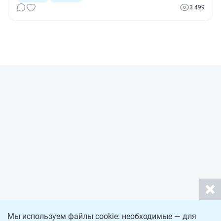
собраны несколько позиций Верховного суда РФ,
3 499
высказанных по таким арбитражным спорам.
Мы используем файлы cookie: необходимые — для