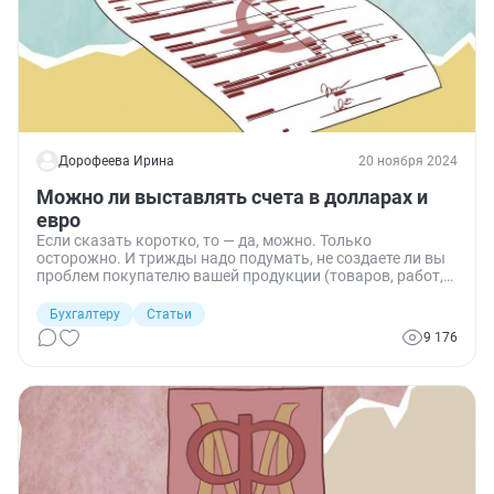
Дорофеева Ирина
20 ноября 2024
Можно ли выставлять счета в долларах и
евро
Если сказать коротко, то — да, можно. Только
осторожно. И трижды надо подумать, не создаете ли вы
проблем покупателю вашей продукции (товаров, работ,
услуг). Расскажу, почему не надо увлекаться
выставлением счетов в долларах и евро, а еще
Бухгалтеру
Статьи
приведу примеры ситуаций, когда это сделать
9 176
необходимо. Ну и, конечно, разберемся со счетами-
фактурами.