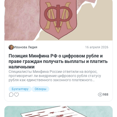
Иванова Лидия
16 апреля 2026
Позиция Минфина РФ о цифровом рубле и
праве граждан получать выплаты и платить
наличными
Специалисты Минфина России ответили на вопрос,
противоречит ли внедрение цифрового рубля статусу
рубля как единственного законного платежного
средства и ограничивает ли законодательство расчеты
наличными и получение бюджетных выплат (пенсий,
Бухгалтеру
Обзоры
зарплат, стипендий) без использования национальных
988
платежных инструментов.