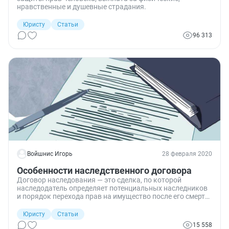
нравственные и душевные страдания.
Юристу
Статьи
96 313
Войшнис Игорь
28 февраля 2020
Особенности наследственного договора
Договор наследования — это сделка, по которой
наследодатель определяет потенциальных наследников
и порядок перехода прав на имущество после его смерти
к пережившим наследодателя участникам
договоренностей либо к третьим лицам, которые вправе
Юристу
Статьи
призываться к наследованию по ст. 1116 ГК.
15 558