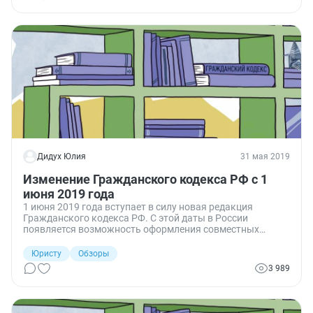
Дидух Юлия
31 мая 2019
Изменение Гражданского кодекса РФ с 1
июня 2019 года
1 июня 2019 года вступает в силу новая редакция
Гражданского кодекса РФ. С этой даты в России
появляется возможность оформления совместных
завещаний супругами и заключения наследственных
договоров всеми гражданами. Фактически это первый
Юристу
Обзоры
этап реформы наследственного права.
3 989