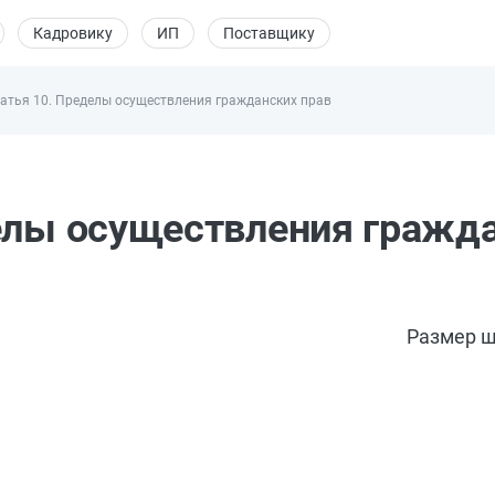
Кадровику
ИП
Поставщику
атья 10. Пределы осуществления гражданских прав
елы осуществления гражд
Размер ш