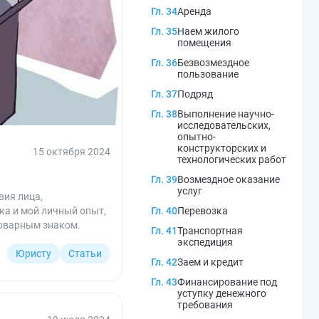
Гл. 34
Аренда
Гл. 35
Наем жилого
помещения
Гл. 36
Безвозмездное
пользование
Гл. 37
Подряд
Гл. 38
Выполнение научно-
исследовательских,
опытно-
конструкторских и
15 октября 2024
технологических работ
Гл. 39
Возмездное оказание
услуг
вия лица,
ка и мой личный опыт,
Гл. 40
Перевозка
товарным знаком.
Гл. 41
Транспортная
экспедиция
Юристу
Статьи
Гл. 42
Заем и кредит
Гл. 43
Финансирование под
уступку денежного
требования