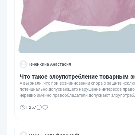
Печенкина Анастасия
Что такое злоупотребление товарным з
А вы знали, что при возникновении спора о защите искл
потенциально допускающего нарушение интересов правоо
нередко именно правообладатели допускают злоупотреб
1 257