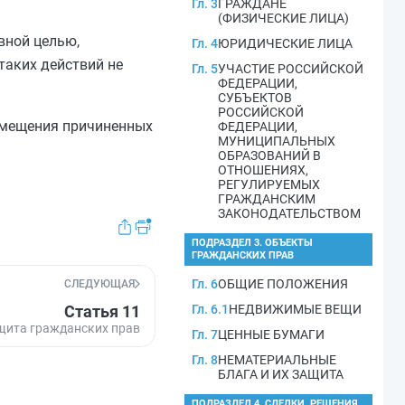
Гл. 3
ГРАЖДАНЕ
(ФИЗИЧЕСКИЕ ЛИЦА)
вной целью,
Гл. 4
ЮРИДИЧЕСКИЕ ЛИЦА
таких действий не
Гл. 5
УЧАСТИЕ РОССИЙСКОЙ
ФЕДЕРАЦИИ,
СУБЪЕКТОВ
РОССИЙСКОЙ
озмещения причиненных
ФЕДЕРАЦИИ,
МУНИЦИПАЛЬНЫХ
ОБРАЗОВАНИЙ В
ОТНОШЕНИЯХ,
РЕГУЛИРУЕМЫХ
ГРАЖДАНСКИМ
ЗАКОНОДАТЕЛЬСТВОМ
ПОДРАЗДЕЛ 3. ОБЪЕКТЫ
ГРАЖДАНСКИХ ПРАВ
Гл. 6
ОБЩИЕ ПОЛОЖЕНИЯ
СЛЕДУЮЩАЯ
Статья 11
Гл. 6.1
НЕДВИЖИМЫЕ ВЕЩИ
щита гражданских прав
Гл. 7
ЦЕННЫЕ БУМАГИ
Гл. 8
НЕМАТЕРИАЛЬНЫЕ
БЛАГА И ИХ ЗАЩИТА
ПОДРАЗДЕЛ 4. СДЕЛКИ. РЕШЕНИЯ