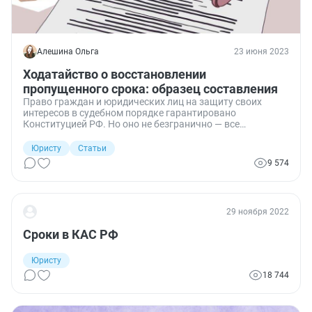
Алешина Ольга
23 июня 2023
Ходатайство о восстановлении
пропущенного срока: образец составления
Право граждан и юридических лиц на защиту своих
интересов в судебном порядке гарантировано
Конституцией РФ. Но оно не безгранично — все
процессуальные действия требуется совершить в
нормативно отведенные для этого периоды времени. При
Юристу
Статьи
их пропуске право на защиту погашается. В
9 574
исключительных случаях исправить ситуацию поможет
ходатайство о восстановлении пропущенного срока.
29 ноября 2022
Сроки в КАС РФ
Юристу
18 744