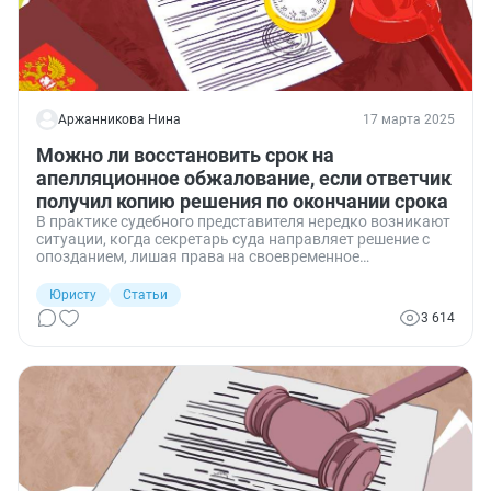
Аржанникова Нина
17 марта 2025
Можно ли восстановить срок на
апелляционное обжалование, если ответчик
получил копию решения по окончании срока
В практике судебного представителя нередко возникают
ситуации, когда секретарь суда направляет решение с
опозданием, лишая права на своевременное
обжалование судебного акта. Получается, сторона спора
не могла представить в суд жалобу вовремя. Являются
Юристу
Статьи
ли эти обстоятельства основанием для восстановления
3 614
пропущенного срока для апелляции, или апеллянт
должен сам контролировать ход событий, а также
предпринять необходимые действия для своевременного
получения решения? Здесь я поделюсь своими
соображениями со ссылкой на судебную практику и
нормы действующего процессуального
законодательства.