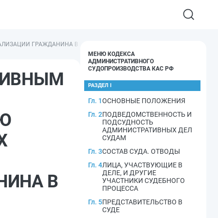
ИТАЛИЗАЦИИ ГРАЖДАНИНА В МЕДИЦИНСКУЮ ОРГАНИЗАЦИЮ, ОКАЗЫВАЮЩУ
МЕНЮ КОДЕКСА
АДМИНИСТРАТИВНОГО
СУДОПРОИЗВОДСТВА КАС РФ
АТИВНЫМ
РАЗДЕЛ I
Гл. 1
ОСНОВНЫЕ ПОЛОЖЕНИЯ
Ю
Гл. 2
ПОДВЕДОМСТВЕННОСТЬ И
ПОДСУДНОСТЬ
АДМИНИСТРАТИВНЫХ ДЕЛ
Х
СУДАМ
Гл. 3
СОСТАВ СУДА. ОТВОДЫ
Гл. 4
ЛИЦА, УЧАСТВУЮЩИЕ В
ДЕЛЕ, И ДРУГИЕ
НИНА В
УЧАСТНИКИ СУДЕБНОГО
ПРОЦЕССА
Гл. 5
ПРЕДСТАВИТЕЛЬСТВО В
СУДЕ