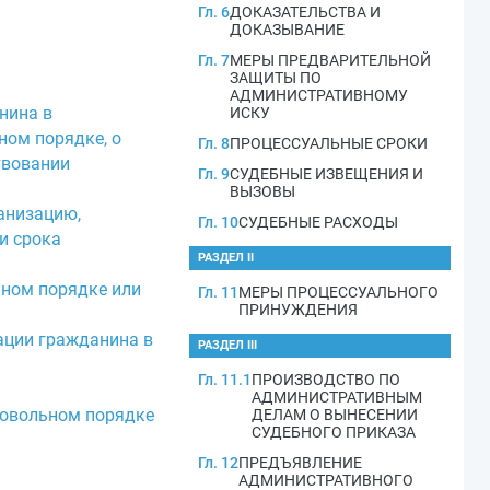
Гл. 6
ДОКАЗАТЕЛЬСТВА И
ДОКАЗЫВАНИЕ
Гл. 7
МЕРЫ ПРЕДВАРИТЕЛЬНОЙ
ЗАЩИТЫ ПО
АДМИНИСТРАТИВНОМУ
нина в
ИСКУ
ом порядке, о
Гл. 8
ПРОЦЕССУАЛЬНЫЕ СРОКИ
твовании
Гл. 9
СУДЕБНЫЕ ИЗВЕЩЕНИЯ И
ВЫЗОВЫ
анизацию,
Гл. 10
СУДЕБНЫЕ РАСХОДЫ
и срока
РАЗДЕЛ II
ьном порядке или
Гл. 11
МЕРЫ ПРОЦЕССУАЛЬНОГО
ПРИНУЖДЕНИЯ
ации гражданина в
РАЗДЕЛ III
Гл. 11.1
ПРОИЗВОДСТВО ПО
АДМИНИСТРАТИВНЫМ
ровольном порядке
ДЕЛАМ О ВЫНЕСЕНИИ
СУДЕБНОГО ПРИКАЗА
Гл. 12
ПРЕДЪЯВЛЕНИЕ
АДМИНИСТРАТИВНОГО