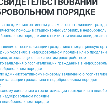
СВИДЕТЕЛЬСТВОВАНИИ
БРОВОЛЬНОМ ПОРЯДКЕ
тва по административным делам о госпитализации гражда
ческую помощь в стационарных условиях, в недобровольн
обровольном порядке или о психиатрическом освидетельс
аявления о госпитализации гражданина в медицинскую орг
ных условиях, в недобровольном порядке или о продлени
нина, страдающего психическим расстройством
ого заявления о госпитализации гражданина в недобровол
едобровольном порядке
 по административному исковому заявлению о госпитализ
спитализации гражданина в недобровольном порядке
ю
сковому заявлению о госпитализации гражданина в недоб
 в недобровольном порядке
 в недобровольном порядке