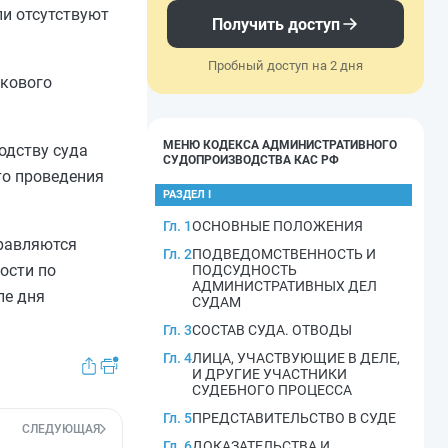
ли отсутствуют
Получить доступ
Пробный доступ на 2 дня
скового
МЕНЮ КОДЕКСА АДМИНИСТРАТИВНОГО
одству суда
СУДОПРОИЗВОДСТВА КАС РФ
то проведения
РАЗДЕЛ I
Гл. 1
ОСНОВНЫЕ ПОЛОЖЕНИЯ
правляются
Гл. 2
ПОДВЕДОМСТВЕННОСТЬ И
ости по
ПОДСУДНОСТЬ
АДМИНИСТРАТИВНЫХ ДЕЛ
ле дня
СУДАМ
Гл. 3
СОСТАВ СУДА. ОТВОДЫ
Гл. 4
ЛИЦА, УЧАСТВУЮЩИЕ В ДЕЛЕ,
И ДРУГИЕ УЧАСТНИКИ
СУДЕБНОГО ПРОЦЕССА
Гл. 5
ПРЕДСТАВИТЕЛЬСТВО В СУДЕ
СЛЕДУЮЩАЯ
Гл. 6
ДОКАЗАТЕЛЬСТВА И