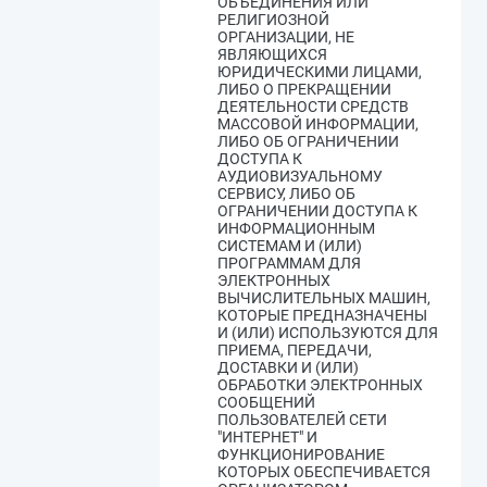
ОБЪЕДИНЕНИЯ ИЛИ
РЕЛИГИОЗНОЙ
ОРГАНИЗАЦИИ, НЕ
ЯВЛЯЮЩИХСЯ
ЮРИДИЧЕСКИМИ ЛИЦАМИ,
ЛИБО О ПРЕКРАЩЕНИИ
ДЕЯТЕЛЬНОСТИ СРЕДСТВ
МАССОВОЙ ИНФОРМАЦИИ,
ЛИБО ОБ ОГРАНИЧЕНИИ
ДОСТУПА К
АУДИОВИЗУАЛЬНОМУ
СЕРВИСУ, ЛИБО ОБ
ОГРАНИЧЕНИИ ДОСТУПА К
ИНФОРМАЦИОННЫМ
СИСТЕМАМ И (ИЛИ)
ПРОГРАММАМ ДЛЯ
ЭЛЕКТРОННЫХ
ВЫЧИСЛИТЕЛЬНЫХ МАШИН,
КОТОРЫЕ ПРЕДНАЗНАЧЕНЫ
И (ИЛИ) ИСПОЛЬЗУЮТСЯ ДЛЯ
ПРИЕМА, ПЕРЕДАЧИ,
ДОСТАВКИ И (ИЛИ)
ОБРАБОТКИ ЭЛЕКТРОННЫХ
СООБЩЕНИЙ
ПОЛЬЗОВАТЕЛЕЙ СЕТИ
"ИНТЕРНЕТ" И
ФУНКЦИОНИРОВАНИЕ
КОТОРЫХ ОБЕСПЕЧИВАЕТСЯ