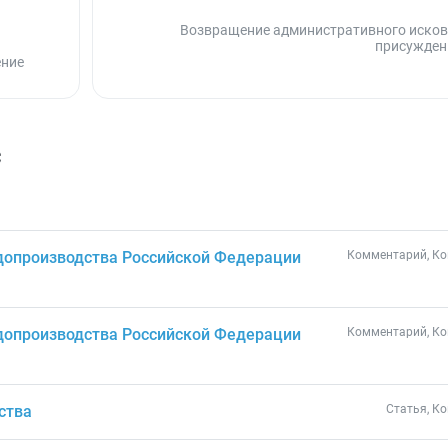
Возвращение административного исков
присужден
ение
с
допроизводства Российской Федерации
Комментарий, Ко
допроизводства Российской Федерации
Комментарий, Ко
ства
Статья, К