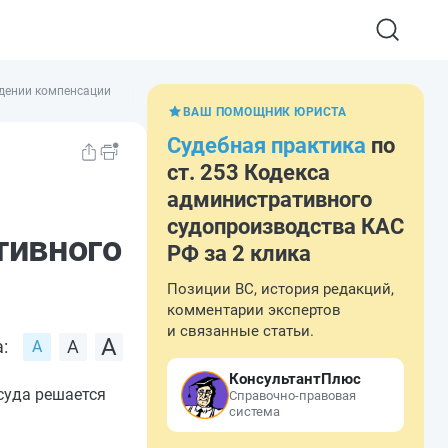
ждении компенсации
ВАШ ПОМОЩНИК ЮРИСТА
Судебная практика
по
ст. 253 Кодекса
административного
судопроизводства КАС
тивного
РФ за 2 клика
Позиции ВС, история редакций,
комментарии экспертов
и связанные статьи.
:
КонсультантПлюс
суда решается
Справочно-правовая
система