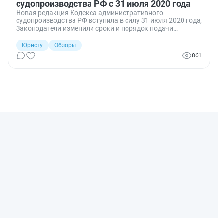
судопроизводства РФ с 31 июля 2020 года
Новая редакция Кодекса административного
судопроизводства РФ вступила в силу 31 июля 2020 года,
Законодатели изменили сроки и порядок подачи
административных исковых заявлений о защите
избирательных прав и права на участие в референдуме
Юристу
Обзоры
граждан РФ.
861