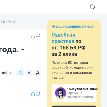
19 N 479-ФЗ.
ВАШ ПОМОЩНИК ЮРИСТА
Судебная
практика
по
ода. -
ст. 168 БК РФ
за 2 клика
Позиции ВС, история
редакций, комментарии
рифта:
экспертов и связанные
статьи.
КонсультантПлюс
Справочно-
правовая система