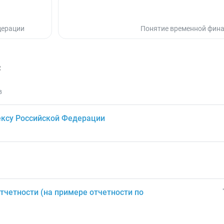
дерации
Понятие временной фин
с
в
ксу Российской Федерации
четности (на примере отчетности по