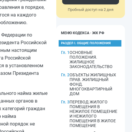
равления в порядке,
Пробный доступ на 2 дня
гося на каждого
гообложению.
МЕНЮ КОДЕКСА · ЖК РФ
 Федерации по
езидента Российской
РАЗДЕЛ I. ОБЩИЕ ПОЛОЖЕНИЯ
енным настоящим
Гл. 1
ОСНОВНЫЕ
ПОЛОЖЕНИЯ.
та Российской
ЖИЛИЩНОЕ
я в установленном
ЗАКОНОДАТЕЛЬСТВО
казом Президента
Гл. 2
ОБЪЕКТЫ ЖИЛИЩНЫХ
ПРАВ. ЖИЛИЩНЫЙ
ФОНД.
МНОГОКВАРТИРНЫЙ
иального найма жилые
ДОМ
анных органов в
Гл. 3
ПЕРЕВОД ЖИЛОГО
ПОМЕЩЕНИЯ В
 категорий граждан
НЕЖИЛОЕ ПОМЕЩЕНИЕ
о найма
И НЕЖИЛОГО
ПОМЕЩЕНИЯ В ЖИЛОЕ
ной порядок не
ПОМЕЩЕНИЕ
Российской