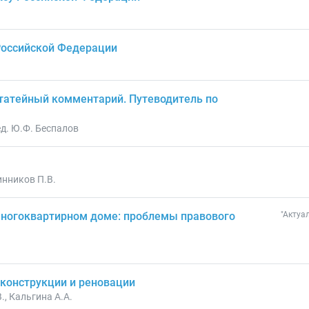
Российской Федерации
татейный комментарий. Путеводитель по
ед. Ю.Ф. Беспалов
инников П.В.
многоквартирном доме: проблемы правового
"Актуа
конструкции и реновации
., Кальгина А.А.