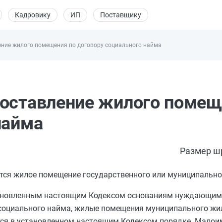
Кадровику
ИП
Поставщику
ение жилого помещения по договору социального найма
доставление жилого помещ
найма
Размер ш
ется жилое помещение государственного или муниципальн
ановленным настоящим
Кодексом
основаниям нуждающим
социального найма, жилые помещения муниципального жи
тся в установленном настоящим Кодексом порядке. Мало