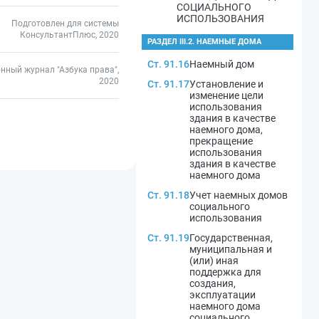
СОЦИАЛЬНОГО
ИСПОЛЬЗОВАНИЯ
Подготовлен для системы
КонсультантПлюс, 2020
РАЗДЕЛ III.2. НАЕМНЫЕ ДОМА
Ст. 91.16
Наемный дом
нный журнал "Азбука права",
2020
Ст. 91.17
Установление и
изменение цели
использования
здания в качестве
наемного дома,
прекращение
использования
здания в качестве
наемного дома
Ст. 91.18
Учет наемных домов
социального
использования
Ст. 91.19
Государственная,
муниципальная и
(или) иная
поддержка для
создания,
эксплуатации
наемного дома
социального