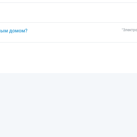
рным домом?
"Электро