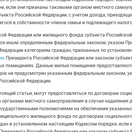
не, если они признаны таковыми органом местного самоуп
ъекта Российской Федерации, с учетом дохода, приходяще
щегося в собственности членов семьи и подлежащего нало
ой Федерации или жилищного фонда субъекта Российской
ся иным определенным федеральным законом, указом Пр
 Федерации категориям граждан, признанных по установл
ом
Президента Российской Федерации или законом субъек
х помещениях. Данные жилые помещения предоставляютс
ядок не предусмотрен указанным федеральным законом, у
Российской Федерации.
тоящей статьи, могут предоставляться по договорам соц
органами местного самоуправления в случае наделения д
осударственными полномочиями на обеспечение указанных
ципального жилищного фонда по договорам социальног
ан в установленном настоящим Кодексом порядке, если и
Президента Российской Федерации или законом субъекта 