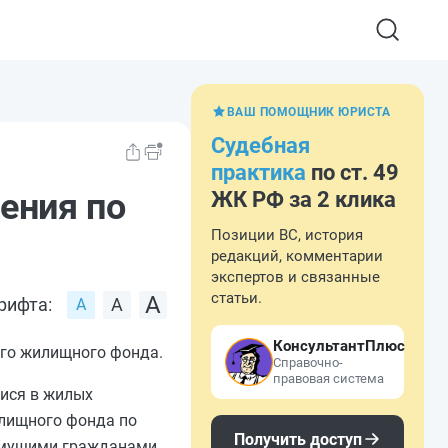
ВАШ ПОМОЩНИК ЮРИСТА
Судебная
практика
по ст. 49
ения по
ЖК РФ за 2 клика
Позиции ВС, история
редакций, комментарии
экспертов и связанные
статьи.
рифта:
КонсультантПлюс
ого жилищного фонда.
Справочно-
правовая система
ися в жилых
лищного фонда по
Получить доступ
имущими гражданами