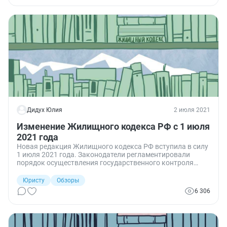
Дидух Юлия
2 июля 2021
Изменение Жилищного кодекса РФ с 1 июля
2021 года
Новая редакция Жилищного кодекса РФ вступила в силу
1 июля 2021 года. Законодатели регламентировали
порядок осуществления государственного контроля
(надзора) в области регулирования тарифов и изменили
порядок предоставления субсидий на оплату жилого
Юристу
Обзоры
помещения и коммунальных услуг.
6 306