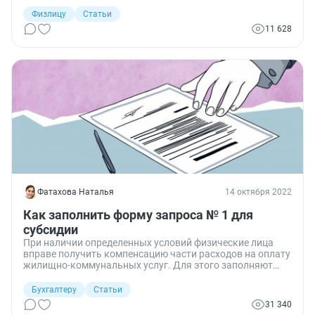
постоянной основе. О том, кому и как продлить срок
получения таких денег, расскажу сегодня.
Физлицу
Статьи
11 628
Фатахова Наталья
14 октября 2022
Как заполнить форму запроса № 1 для
субсидии
При наличии определенных условий физические лица
вправе получить компенсацию части расходов на оплату
жилищно-коммунальных услуг. Для этого заполняют
форму 1 для запроса субсидии. Установленной
законодательством формы нет, но бухгалтерия компании
Бухгалтеру
Статьи
обязана выдать справку, подтверждающую доходы
31 340
физических лиц.