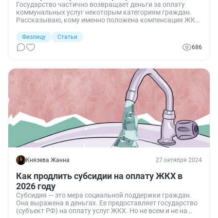
Государство частично возвращает деньги за оплату
коммунальных услуг некоторым категориям граждан.
Рассказываю, кому именно положена компенсация ЖКУ,
как ее оформить и где проверить, есть ли у вас
федеральные и региональные льготы.
Физлицу
Статьи
686
Князева Жанна
27 октября 2024
Как продлить субсидии на оплату ЖКХ в
2026 году
Субсидия — это мера социальной поддержки граждан.
Она выражена в деньгах. Ее предоставляет государство
(субъект РФ) на оплату услуг ЖКХ. Но не всем и не на