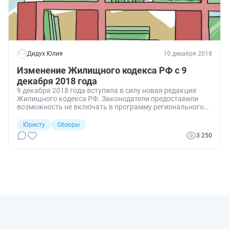
Дидух Юлия
10 декабря 2018
Изменение Жилищного кодекса РФ с 9
декабря 2018 года
9 декабря 2018 года вступила в силу новая редакция
Жилищного кодекса РФ. Законодатели предоставили
возможность не включать в программу регионального
капремонта дома, в которых менее чем 5 квартир, а
также сократили до 50% голосов от общего числа
Юристу
Обзоры
голосов собственников помещений в многоквартирном
3 250
доме голоса, необходимые для наделения совета дома
полномочиями по принятию решения о текущем ремонте
общего имущества. Также изменился порядок
предоставления субсидий.