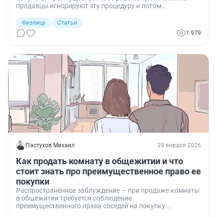
продавцы игнорируют эту процедуру и потом
сталкиваются с судебными спорами. Разберёмся, как
правильно уведомить соседей и безопасно продать
Физлицу
Статьи
комнату.
1 979
Пастухов Михаил
29 января 2026
Как продать комнату в общежитии и что
стоит знать про преимущественное право ее
покупки
Распространённое заблуждение — при продаже комнаты
в общежитии требуется соблюдение
преимущественного права соседей на покупку.
Законодательство устанавливает это право только в