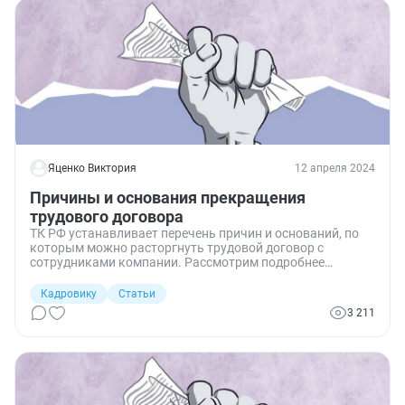
Яценко Виктория
12 апреля 2024
Причины и основания прекращения
трудового договора
ТК РФ устанавливает перечень причин и оснований, по
которым можно расторгнуть трудовой договор с
сотрудниками компании. Рассмотрим подробнее
эти основания и нюансы
прекращения трудовых отношений, разберем, в чем
Кадровику
Статьи
разница между этими понятиями.
3 211