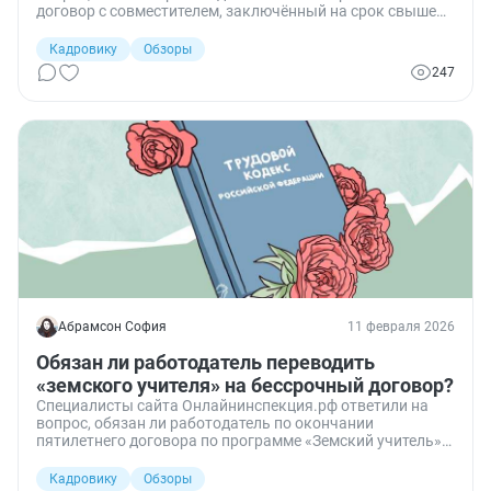
договор с совместителем, заключённый на срок свыше
пяти лет, договором на неопределённый срок и уволить
работника по статье 288 ТК РФ при приёме основного
Кадровику
Обзоры
сотрудника.
247
Абрамсон София
11 февраля 2026
Обязан ли работодатель переводить
«земского учителя» на бессрочный договор?
Специалисты сайта Онлайнинспекция.рф ответили на
вопрос, обязан ли работодатель по окончании
пятилетнего договора по программе «Земский учитель»
переводить работника на бессрочный трудовой договор.
Кадровику
Обзоры