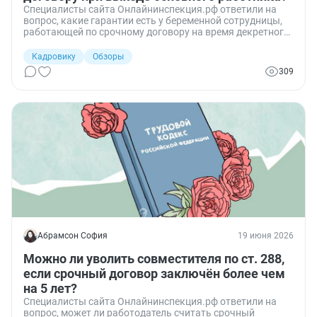
Специалисты сайта Онлайнинспекция.рф ответили на
вопрос, какие гарантии есть у беременной сотрудницы,
работающей по срочному договору на время декретного
отпуска основного работника, и в каких случаях
работодатель вправе её уволить при выходе
Кадровику
Обзоры
замещаемого сотрудника.
309
Абрамсон София
19 июня 2026
Можно ли уволить совместителя по ст. 288,
если срочный договор заключён более чем
на 5 лет?
Специалисты сайта Онлайнинспекция.рф ответили на
вопрос, может ли работодатель считать срочный