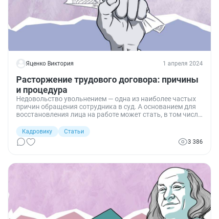
Яценко Виктория
1 апреля 2024
Расторжение трудового договора: причины
и процедура
Недовольство увольнением — одна из наиболее частых
причин обращения сотрудника в суд. А основанием для
восстановления лица на работе может стать, в том числе,
неправильное оформление процедуры расторжения
трудового договора. Рассказываю про основания для
Кадровику
Статьи
расторжения и процедуру, чтобы вы могли избежать
3 386
возможных ошибок.