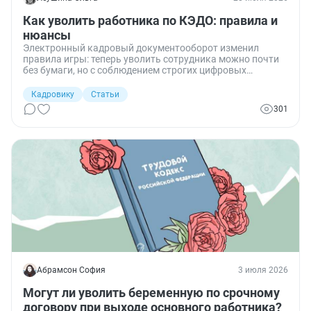
Как уволить работника по КЭДО: правила и
нюансы
Электронный кадровый документооборот изменил
правила игры: теперь уволить сотрудника можно почти
без бумаги, но с соблюдением строгих цифровых
процедур. Разбираемся, какие действия законны при
увольнении через КЭДО, как не нарушить сроки и что
Кадровику
Статьи
делать, если работник передумал увольняться.
301
Абрамсон София
3 июля 2026
Могут ли уволить беременную по срочному
договору при выходе основного работника?