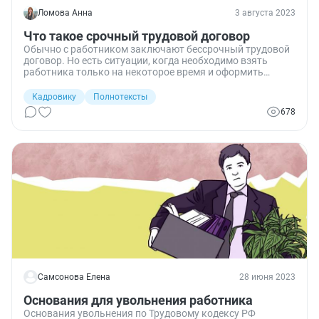
Ломова Анна
3 августа 2023
Что такое срочный трудовой договор
Обычно с работником заключают бессрочный трудовой
договор. Но есть ситуации, когда необходимо взять
работника только на некоторое время и оформить
соглашение на конкретный период. Рассказываем все о
том, когда срочный трудовой договор заключается, на
Кадровику
Полнотексты
каких основаниях, на какой срок, каковы его плюсы для
678
работодателей и минусы — для работников.
Самсонова Елена
28 июня 2023
Основания для увольнения работника
Основания увольнения по Трудовому кодексу РФ