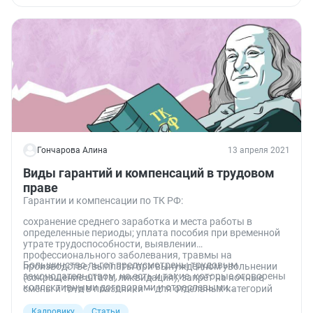
Гончарова Алина
13 апреля 2021
Виды гарантий и компенсаций в трудовом
праве
Гарантии и компенсации по ТК РФ:
сохранение среднего заработка и места работы в
определенные периоды; уплата пособия при временной
утрате трудоспособности, выявлении
профессионального заболевания, травмы на
Большинство льгот предусмотрены трудовым
производстве; выплаты при вынужденном увольнении
законодательством, но есть и такие, которые оговорены
(сокращение штата, ликвидация); запрет на ночные
коллективными договорами и отраслевыми
смены и труд в праздники — для отдельных категорий
соглашениями.
сотрудников; отпуск в удобное время и пр.
Кадровику
Статьи