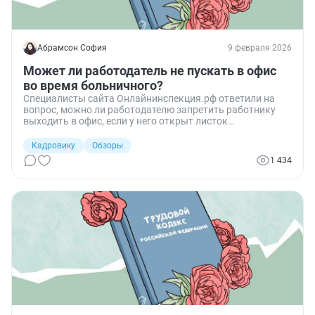
Абрамсон София
9 февраля 2026
Может ли работодатель не пускать в офис
во время больничного?
Специалисты сайта Онлайнинспекция.рф ответили на
вопрос, можно ли работодателю запретить работнику
выходить в офис, если у него открыт листок
нетрудоспособности, и на какие нормы ссылаться при
таком запрете.
Кадровику
Обзоры
1 434