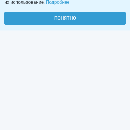
их использование.
Подробнее
ПОНЯТНО
О проекте
Реклама на сайте
Рассылка
Обратная связь
Наша команда
Вакансии
Виджеты калькуляторов