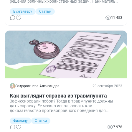
решения рзличных хозяйственных задач. Наниматель
обязан заплатить налоги по ГПХ с физическим лицом,
если исполнитель не является ИП или самозанятым. Но,
Бухгалтеру
Статьи
помимо подоходного налога, придется начислить и
11 453
страховые взносы.
Задорожнева Александра
29 сентября 2023
Как выглядит справка из травмпункта
Зафиксировали побои? Тогда в травмпункте должны
дать справку. Ее можно использовать как
доказательство противоправного поведения для
привлечения нарушителя к ответственности.
Физлицу
Статьи
7 978