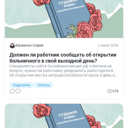
Абрамсон София
2 июня 2026
Должен ли работник сообщать об открытии
больничного в свой выходной день?
Специалисты сайта Онлайнинспекция.рф ответили на
вопрос, нужно ли работнику уведомлять работодателя
об открытии листка нетрудоспособности сразу в день его
оформления, если этот день приходится на выходной по
графику.
Кадровику
Обзоры
376