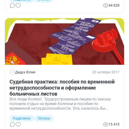
44 828
Дидух Юлия
20 октября 2017
Судебная практика: пособия по временной
нетрудоспособности и оформление
больничных листов
Все люди болеют. Трудоустроенным лицам по закону
положен отдых на время болезни и пособие по
временной нетрудоспособности. Эти, казалось бы
простые нормы вызывают множество споров, часть из
которых разрешается только в судебном порядке. Судьи
Кадровику
Обзоры
определяют правила назначения пособия, его размер, а
15 410
также выясняют можно ли уволить работника на