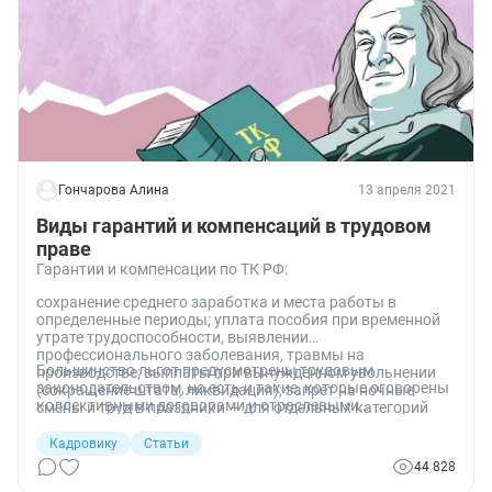
Гончарова Алина
13 апреля 2021
Виды гарантий и компенсаций в трудовом
праве
Гарантии и компенсации по ТК РФ:
сохранение среднего заработка и места работы в
определенные периоды; уплата пособия при временной
утрате трудоспособности, выявлении
профессионального заболевания, травмы на
Большинство льгот предусмотрены трудовым
производстве; выплаты при вынужденном увольнении
законодательством, но есть и такие, которые оговорены
(сокращение штата, ликвидация); запрет на ночные
коллективными договорами и отраслевыми
смены и труд в праздники — для отдельных категорий
соглашениями.
сотрудников; отпуск в удобное время и пр.
Кадровику
Статьи
44 828