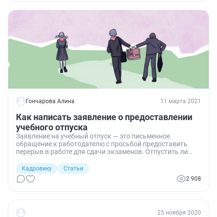
Гончарова Алина
11 марта 2021
Как написать заявление о предоставлении
учебного отпуска
Заявление на учебный отпуск — это письменное
обращение к работодателю с просьбой предоставить
перерыв в работе для сдачи экзаменов. Отпустить ли
сотрудника и сохранить за ним средний заработок, в
компании решают в зависимости от конкретной
Кадровику
Статьи
ситуации.
2 908
25 ноября 2020