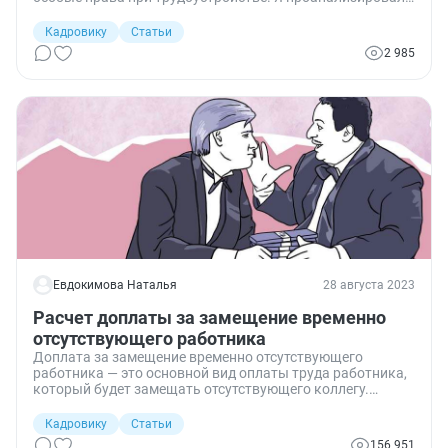
нормативные акты и расскажу, какие особенности
предусмотрены законом в отношении трудовых прав
Кадровику
Статьи
инвалидов.
2 985
Евдокимова Наталья
28 августа 2023
Расчет доплаты за замещение временно
отсутствующего работника
Доплата за замещение временно отсутствующего
работника — это основной вид оплаты труда работника,
который будет замещать отсутствующего коллегу.
Разберемся, как правильно оформить надбавку, как
установить размер. Рассмотрим примеры начислений
Кадровику
Статьи
для разных ситуаций.
156 951