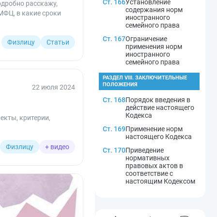
Ст. 166
Установление
одробно расскажу,
содержания норм
МФЦ, в какие сроки
иностранного
семейного права
Ст. 167
Ограничение
Физлицу
Статьи
применения норм
иностранного
семейного права
РАЗДЕЛ VIII. ЗАКЛЮЧИТЕЛЬНЫЕ
ПОЛОЖЕНИЯ
22 июля 2024
Ст. 168
Порядок введения в
действие настоящего
Кодекса
екты, критерии,
Ст. 169
Применение норм
настоящего Кодекса
Физлицу
+ видео
Ст. 170
Приведение
нормативных
правовых актов в
соответствие с
настоящим Кодексом