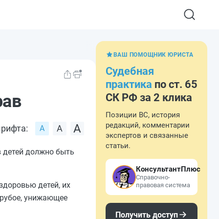
ВАШ ПОМОЩНИК ЮРИСТА
Судебная
практика
по ст. 65
рав
СК РФ за 2 клика
Позиции ВС, история
редакций, комментарии
рифта:
экспертов и связанные
статьи.
в детей должно быть
КонсультантПлюс
Справочно-
здоровью детей, их
правовая система
грубое, унижающее
Получить доступ