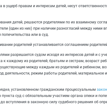
 в ущерб правам и интересам детей, несут ответственност
ования детей, решаются родителями по их взаимному согл
ители (один из них) при наличии разногласий между ними в
 попечительства или в суд.
ивании родителей устанавливается соглашением родителей
лями разрешается судом исходя из интересов детей и с уч
а к каждому из родителей, братьям и сестрам, возраст реб
 существующие между каждым из родителей и ребенком, в
род деятельности, режим работы родителей, материальное 
порядке, установленном гражданским процессуальным
зако
 пункта суд с обязательным участием органа опеки и поп
 до вступления в законную силу судебного решения об опр