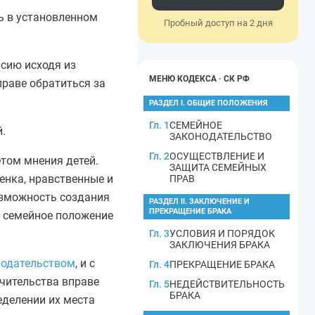
ь в установленном
Пробный доступ на 2 дня
асию исходя из
МЕНЮ КОДЕКСА · СК РФ
праве обратиться за
РАЗДЕЛ I. ОБЩИЕ ПОЛОЖЕНИЯ
Гл. 1
СЕМЕЙНОЕ
.
ЗАКОНОДАТЕЛЬСТВО
Гл. 2
ОСУЩЕСТВЛЕНИЕ И
етом мнения детей.
ЗАЩИТА СЕМЕЙНЫХ
енка, нравственные и
ПРАВ
озможность создания
РАЗДЕЛ II. ЗАКЛЮЧЕНИЕ И
ПРЕКРАЩЕНИЕ БРАКА
и семейное положение
Гл. 3
УСЛОВИЯ И ПОРЯДОК
ЗАКЛЮЧЕНИЯ БРАКА
нодательством
, и с
Гл. 4
ПРЕКРАЩЕНИЕ БРАКА
ечительства вправе
Гл. 5
НЕДЕЙСТВИТЕЛЬНОСТЬ
БРАКА
еделении их места