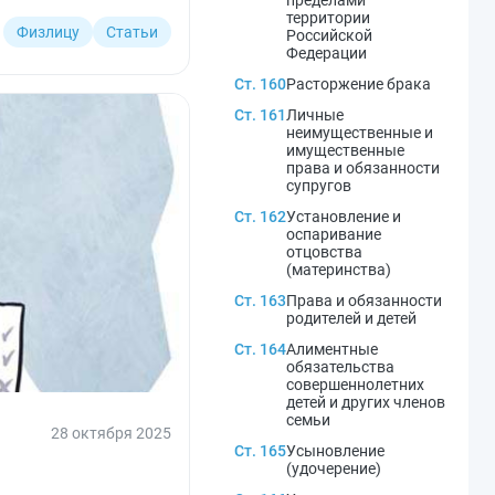
пределами
территории
Физлицу
Статьи
Российской
Федерации
Ст. 160
Расторжение брака
Ст. 161
Личные
неимущественные и
имущественные
права и обязанности
супругов
Ст. 162
Установление и
оспаривание
отцовства
(материнства)
Ст. 163
Права и обязанности
родителей и детей
Ст. 164
Алиментные
обязательства
совершеннолетних
детей и других членов
семьи
28 октября 2025
Ст. 165
Усыновление
(удочерение)