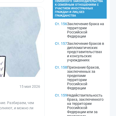
СЕМЕЙНОГО ЗАКОНОДАТЕЛЬСТВА
К СЕМЕЙНЫМ ОТНОШЕНИЯМ С
УЧАСТИЕМ ИНОСТРАННЫХ
ГРАЖДАН И ЛИЦ БЕЗ
ГРАЖДАНСТВА
Ст. 156
Заключение брака на
территории
Российской
Федерации
Ст. 157
Заключение браков в
дипломатических
представительствах
и консульских
учреждениях
Ст. 158
Признание браков,
заключенных за
пределами
территории
Российской
15 мая 2026
Федерации
Ст. 159
Недействительность
брака, заключенного
ние. Разбираем, чем
на территории
Российской
полняют, и можно ли
Федерации или за