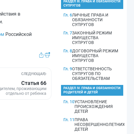
РАЗДЕЛ III. ПРАВА И ОБЯЗАННОСТИ
СУПРУГОВ
ействия в
Гл. 6
ЛИЧНЫЕ ПРАВА И
ОБЯЗАННОСТИ
и.
СУПРУГОВ
Гл. 7
ЗАКОННЫЙ РЕЖИМ
ом
Российской
ИМУЩЕСТВА
СУПРУГОВ
Гл. 8
ДОГОВОРНЫЙ РЕЖИМ
ИМУЩЕСТВА
СУПРУГОВ
Гл. 9
ОТВЕТСТВЕННОСТЬ
СУПРУГОВ ПО
СЛЕДУЮЩАЯ
ОБЯЗАТЕЛЬСТВАМ
Статья 66
одителем, проживающим
РАЗДЕЛ IV. ПРАВА И ОБЯЗАННОСТИ
РОДИТЕЛЕЙ И ДЕТЕЙ
отдельно от ребенка
Гл. 10
УСТАНОВЛЕНИЕ
ПРОИСХОЖДЕНИЯ
ДЕТЕЙ
Гл. 11
ПРАВА
НЕСОВЕРШЕННОЛЕТНИХ
ДЕТЕЙ