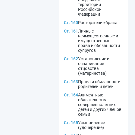
территории
Российской
Федерации
Ст. 160
Расторжение брака
Ст. 161
Личные
неимущественные и
имущественные
права и обязанности
супругов
Ст. 162
Установление и
оспаривание
отцовства
(материнства)
Ст. 163
Права и обязанности
родителей и детей
Ст. 164
Алиментные
обязательства
совершеннолетних
детей и других членов
семьи
Ст. 165
Усыновление
(удочерение)