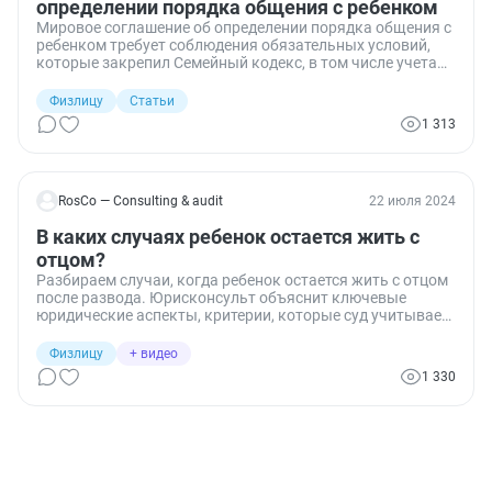
определении порядка общения с ребенком
Мировое соглашение об определении порядка общения с
ребенком требует соблюдения обязательных условий,
которые закрепил Семейный кодекс, в том числе учета
мнения ребенка. Разберем, как правильно составить
этот документ, что в нем указать и в каких случаях суд
Физлицу
Статьи
откажет в его утверждении.
1 313
RosCo — Consulting & audit
22 июля 2024
В каких случаях ребенок остается жить с
отцом?
Разбираем случаи, когда ребенок остается жить с отцом
после развода. Юрисконсульт объяснит ключевые
юридические аспекты, критерии, которые суд учитывает
при принятии решения, и советы для отцов по улучшению
своих шансов на получение опеки.
Физлицу
+ видео
1 330