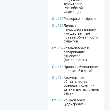
пределами
территории
Российской
Федерации
Ст. 160
Расторжение брака
Ст. 161
Личные
неимущественные и
имущественные
права и обязанности
супругов
Ст. 162
Установление и
оспаривание
отцовства
(материнства)
Ст. 163
Права и обязанности
родителей и детей
Ст. 164
Алиментные
обязательства
совершеннолетних
детей и других членов
семьи
Ст. 165
Усыновление
(удочерение)