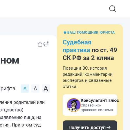
ВАШ ПОМОЩНИК ЮРИСТА
Судебная
практика
по ст. 49
бном
СК РФ за 2 клика
Позиции ВС, история
редакций, комментарии
экспертов и связанные
статьи.
рифта:
КонсультантПлюс
вления родителей или
Справочно-
отцовство)
правовая система
заявлению лица, на
етия. При этом суд
Получить доступ