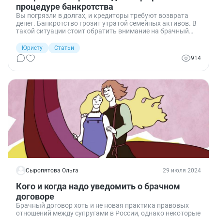
процедуре банкротства
Вы погрязли в долгах, и кредиторы требуют возврата
денег. Банкротство грозит утратой семейных активов. В
такой ситуации стоит обратить внимание на брачный
договор. Расскажу, когда он поможет сберечь нажитое
имущество и когда этого сделать не получится.
Юристу
Статьи
914
Сыропятова Ольга
29 июля 2024
Кого и когда надо уведомить о брачном
договоре
Брачный договор хоть и не новая практика правовых
отношений между супругами в России, однако некоторые