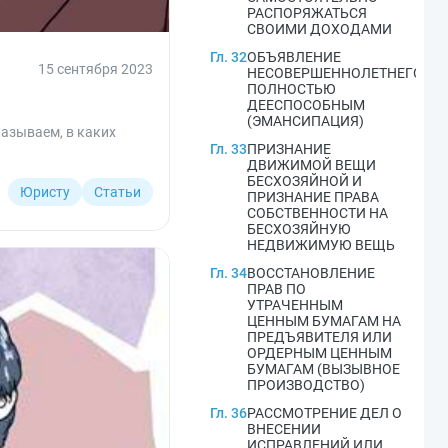
РАСПОРЯЖАТЬСЯ
СВОИМИ ДОХОДАМИ
Гл. 32
ОБЪЯВЛЕНИЕ
15 сентября 2023
НЕСОВЕРШЕННОЛЕТНЕГО
ПОЛНОСТЬЮ
ДЕЕСПОСОБНЫМ
(ЭМАНСИПАЦИЯ)
казываем, в каких
Гл. 33
ПРИЗНАНИЕ
ДВИЖИМОЙ ВЕЩИ
БЕСХОЗЯЙНОЙ И
Юристу
Статьи
ПРИЗНАНИЕ ПРАВА
СОБСТВЕННОСТИ НА
БЕСХОЗЯЙНУЮ
НЕДВИЖИМУЮ ВЕЩЬ
Гл. 34
ВОССТАНОВЛЕНИЕ
ПРАВ ПО
УТРАЧЕННЫМ
ЦЕННЫМ БУМАГАМ НА
ПРЕДЪЯВИТЕЛЯ ИЛИ
ОРДЕРНЫМ ЦЕННЫМ
БУМАГАМ (ВЫЗЫВНОЕ
ПРОИЗВОДСТВО)
Гл. 36
РАССМОТРЕНИЕ ДЕЛ О
ВНЕСЕНИИ
ИСПРАВЛЕНИЙ ИЛИ