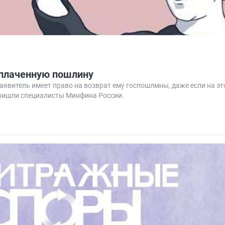
уплаченную пошлину
аявитель имеет право на возврат ему госпошлмны, даже если на это
пришли специалисты Минфина России.