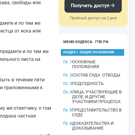
рава, свободы или
Получить доступ
Пробный доступ на 2 дня
дмете и по тем же
истца от иска или
МЕНЮ КОДЕКСА · ГПК РФ
предмете и по тем же
РАЗДЕЛ I. ОБЩИЕ ПОЛОЖЕНИЯ
тельного листа на
Гл. 1
ОСНОВНЫЕ
ПОЛОЖЕНИЯ
Гл. 2
СОСТАВ СУДА. ОТВОДЫ
быть в течение пяти
Гл. 3
ПОДСУДНОСТЬ
еми приложенными к
Гл. 4
ЛИЦА, УЧАСТВУЮЩИЕ В
ДЕЛЕ, И ДРУГИЕ
УЧАСТНИКИ ПРОЦЕССА
у же ответчику, о том
Гл. 5
ПРЕДСТАВИТЕЛЬСТВО В
СУДЕ
 подана частная
Гл. 6
ДОКАЗАТЕЛЬСТВА И
ДОКАЗЫВАНИЕ