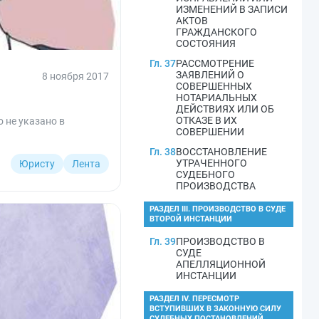
ИЗМЕНЕНИЙ В ЗАПИСИ
АКТОВ
ГРАЖДАНСКОГО
СОСТОЯНИЯ
Гл. 37
РАССМОТРЕНИЕ
ЗАЯВЛЕНИЙ О
8 ноября 2017
СОВЕРШЕННЫХ
НОТАРИАЛЬНЫХ
ДЕЙСТВИЯХ ИЛИ ОБ
ОТКАЗЕ В ИХ
 не указано в
СОВЕРШЕНИИ
Гл. 38
ВОССТАНОВЛЕНИЕ
УТРАЧЕННОГО
Юристу
Лента
СУДЕБНОГО
ПРОИЗВОДСТВА
РАЗДЕЛ III. ПРОИЗВОДСТВО В СУДЕ
ВТОРОЙ ИНСТАНЦИИ
Гл. 39
ПРОИЗВОДСТВО В
СУДЕ
АПЕЛЛЯЦИОННОЙ
ИНСТАНЦИИ
РАЗДЕЛ IV. ПЕРЕСМОТР
ВСТУПИВШИХ В ЗАКОННУЮ СИЛУ
СУДЕБНЫХ ПОСТАНОВЛЕНИЙ