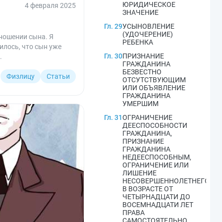
ЮРИДИЧЕСКОЕ
4 февраля 2025
ЗНАЧЕНИЕ
Гл. 29
УСЫНОВЛЕНИЕ
(УДОЧЕРЕНИЕ)
ношении сына. Я
РЕБЕНКА
илось, что сын уже
Гл. 30
ПРИЗНАНИЕ
.
ГРАЖДАНИНА
БЕЗВЕСТНО
Физлицу
Статьи
ОТСУТСТВУЮЩИМ
ИЛИ ОБЪЯВЛЕНИЕ
ГРАЖДАНИНА
УМЕРШИМ
Гл. 31
ОГРАНИЧЕНИЕ
ДЕЕСПОСОБНОСТИ
ГРАЖДАНИНА,
ПРИЗНАНИЕ
ГРАЖДАНИНА
НЕДЕЕСПОСОБНЫМ,
ОГРАНИЧЕНИЕ ИЛИ
ЛИШЕНИЕ
НЕСОВЕРШЕННОЛЕТНЕГО
В ВОЗРАСТЕ ОТ
ЧЕТЫРНАДЦАТИ ДО
ВОСЕМНАДЦАТИ ЛЕТ
ПРАВА
САМОСТОЯТЕЛЬНО