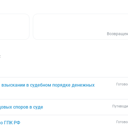
Возвращен
с
и взыскании в судебном порядке денежных
Готово
овых споров в суде
Путеводи
по ГПК РФ
Готово