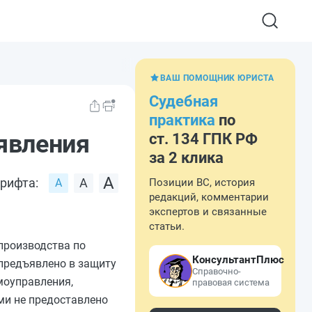
ВАШ ПОМОЩНИК ЮРИСТА
Судебная
практика
по
аявления
ст. 134 ГПК РФ
за 2 клика
рифта:
Позиции ВС, история
редакций, комментарии
экспертов и связанные
статьи.
производства по
КонсультантПлюс
предъявлено в защиту
Справочно-
моуправления,
правовая система
и не предоставлено