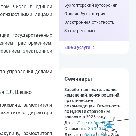
Бухгалтерский аутсорсинг
 том числе в единой
Онлайн-бухгалтерия
 должностными лицами
Электронная отчетность
Заказ рекламы
ции государственных
ением, расторжением,
Еще 3 услуги
зованием электронной
:
нта управления делами
Семинары
Заработная плата: анализ
я Е.Л. Шешко.
изменений, поиск решений,
практические
ркевича, заместителя
рекомендации. Отчётность
по НДФЛ и страховым
аместителя директора
взносам в 2026 году
Дата:
21 сентября 2026
Стоимость:
35 900
₽
акулину, заместителя
Для кого:
бухгалтеру