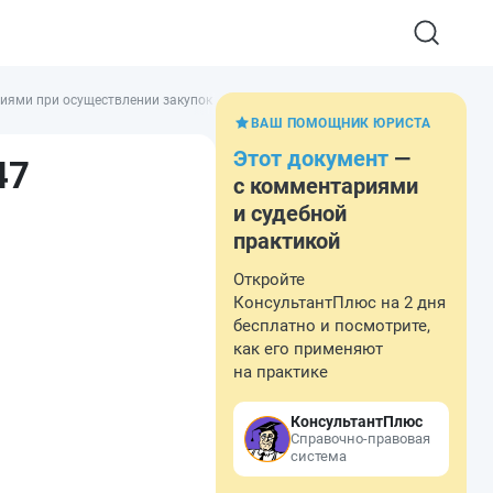
иями при осуществлении закупок товаров, работ, услуг для обеспечения госу
ВАШ ПОМОЩНИК ЮРИСТА
Этот документ
—
47
с комментариями
и судебной
практикой
Откройте
КонсультантПлюс на 2 дня
бесплатно и посмотрите,
как его применяют
на практике
КонсультантПлюс
Справочно-правовая
система