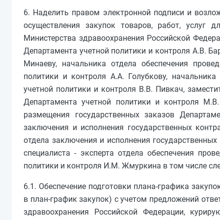
6. Наделить правом электронной подписи и возло
осуществления закупок товаров, работ, услуг д
Министерства здравоохранения Российской Федерац
Департамента учетной политики и контроля А.В. Ба
Минаеву, начальника отдела обеспечения прове
политики и контроля А.А. Голубкову, начальник
учетной политики и контроля В.В. Пивкач, замест
Департамента учетной политики и контроля М.В.
размещения государственных заказов Департаме
заключения и исполнения государственных контра
отдела заключения и исполнения государственных 
специалиста - эксперта отдела обеспечения про
политики и контроля И.М. Жмуркина в том числе с
6.1. Обеспечение подготовки плана-графика закуп
в план-график закупок) с учетом предложений отв
здравоохранения Российской Федерации, куриру