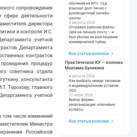
обучение на ИП». Суд
ческого сопровождения
взыскал долг лично с
руководителей онлайн-
й сфере деятельности
школы
3 августа 2026
заместителя директора
Отправил рабочие файлы
итики и контроля И.С.
себе на личную почту — и
был уволен за разглашение
Департамента учетной
коммерческой тайны
трактов Департамента
Все статьи колонки
арственных контрактов
Практическое КУ — колонка
 проведения процедур
Максима Бунякина
его советника отдела
4 августа 2026
гуткину, консультанта
Как выбрать между типовым
и индивидуальным уставом
Т. Торохову, главного
ООО
Департамента учетной
31 июля 2026
Выбор формы
реорганизации: ключевые
аспекты
в том числе изменений
Все статьи колонки
заместителем Министра
охранения Российской