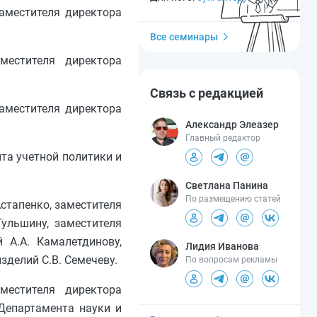
аместителя директора
Все семинары
местителя директора
Связь с редакцией
заместителя директора
Александр Элеазер
Главный редактор
та учетной политики и
Светлана Панина
По размещению статей
стапенко, заместителя
ульшину, заместителя
 А.А. Камалетдинову,
Лидия Иванова
делий С.В. Семечеву.
По вопросам рекламы
местителя директора
 Департамента науки и