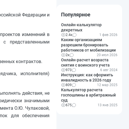
Популярное
оссийской Федерации и
Онлайн-калькулятор
декретных
 проектов изменений в
2.4к
1 фев 2026
Каким организациям
и с представленными
разрешили бронировать
работников от мобилизации
2к
20 июл 2026
Онлайн-расчет возраста
венных контрактов.
снятия с воинского учета
973
6 авг 2024
ядчика, исполнителя)
Инструкция: как оформить
инвалидность в 2026 году
809
12 мар 2025
Калькулятор расчета
ыполнять действия, не
госпошлины в арбитражный
суд
юридически значимыми
675
13 янв 2025
мента О.Ю. Чулаковой,
упок для обеспечения