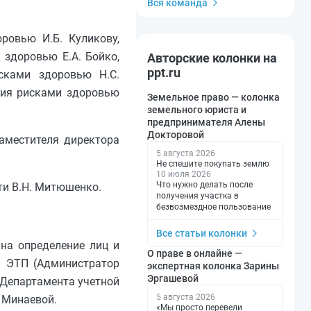
Вся команда
ровью И.Б. Куликову,
здоровью Е.А. Бойко,
Авторские колонки на
ppt.ru
сками здоровью Н.С.
ния рисками здоровью
Земельное право — колонка
земельного юриста и
предпринимателя Алены
Докторовой
аместителя директора
5 августа 2026
Не спешите покупать землю
10 июля 2026
Что нужно делать после
ти В.Н. Митюшенко.
получения участка в
безвозмездное пользование
Все статьи колонки
на определение лиц и
О праве в онлайне —
й ЭТП (Администратор
экспертная колонка Зарины
Эргашевой
 Департамента учетной
5 августа 2026
 Минаевой.
«Мы просто перевели