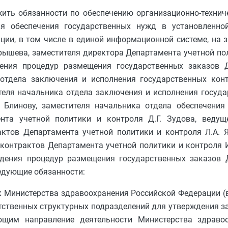
жить обязанности по обеспечению организационно-техни
ля обеспечения государственных нужд в установленно
ии, в том числе в единой информационной системе, на 
рышева, заместителя директора Департамента учетной пол
дения процедур размещения государственных заказов 
а отдела заключения и исполнения государственных кон
ителя начальника отдела заключения и исполнения госуд
 Блинову, заместителя начальника отдела обеспечения
нта учетной политики и контроля Д.Г. Зудова, ведущ
ктов Департамента учетной политики и контроля Л.А. Я
контрактов Департамента учетной политики и контроля И.
ведения процедур размещения государственных заказов 
ледующие обязанности:
ок Министерства здравоохранения Российской Федерации (
етственных структурных подразделений для утверждения 
ющим направление деятельности Министерства здраво