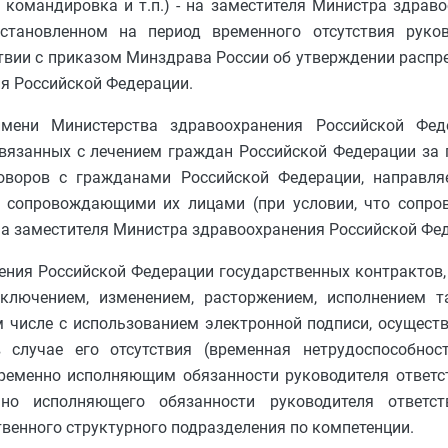
я командировка и т.п.) - на заместителя Министра здрав
становленном на период временного отсутствия руко
твии с приказом Минздрава России об утверждении распр
я Российской Федерации.
мени Министерства здравоохранения Российской Фед
связанных с лечением граждан Российской Федерации за
говоров с гражданами Российской Федерации, направл
с сопровождающими их лицами (при условии, что сопро
а заместителя Министра здравоохранения Российской Феде
ения Российской Федерации государственных контрактов
ключением, изменением, расторжением, исполнением т
м числе с использованием электронной подписи, осущест
в случае его отсутствия (временная нетрудоспособност
временно исполняющим обязанности руководителя ответс
нно исполняющего обязанности руководителя ответств
твенного структурного подразделения по компетенции.