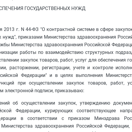
СПЕЧЕНИЯ ГОСУДАРСТВЕННЫХ НУЖД
2013 г. N 44-ФЗ "О контрактной системе в сфере закупок
 нужд", приказами Министерства здравоохранения Росси
ужбы Министерства здравоохранения Российской Федерации
анизации работы по взаимодействию структурных подраз
влении закупок товаров, работ, услуг для обеспечения г
ии, расторжении, регистрации, учете и контроле испол
ссийской Федерации" и в целях выполнения Министерс
нкций при осуществлении закупок товаров, работ, ус
ем электронной подписи, приказываю:
ений об осуществлении закупок, утверждению докумен
йской Федерации, курирующих соответствующее напра
едерации в соответствии с приказом Минздрава Ро
Министерства здравоохранения Российской Федерации, а