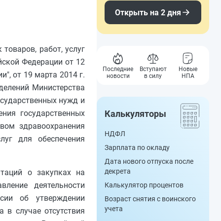
Открыть на 2 дня
 товаров, работ, услуг
йской Федерации от 12
Последние
Вступают
Новые
", от 19 марта 2014 г.
новости
в силу
НПА
делений Министерства
осударственных нужд и
Калькуляторы
нения государственных
твом здравоохранения
НДФЛ
луг для обеспечения
Зарплата по окладу
Дата нового отпуска после
декрета
таций о закупках на
вление деятельности
Калькулятор процентов
ссии об утверждении
Возраст снятия с воинского
учета
 в случае отсутствия