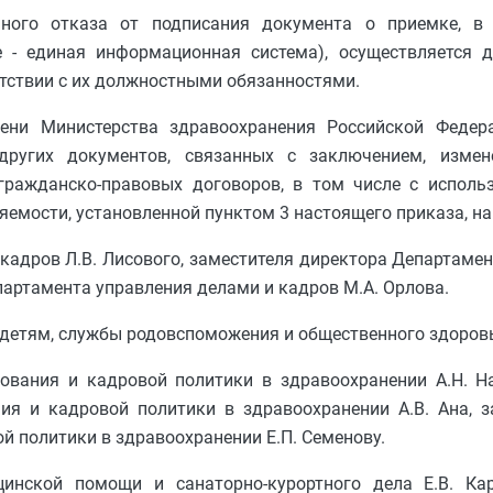
ного отказа от подписания документа о приемке, в
е - единая информационная система), осуществляется
етствии с их должностными обязанностями.
ени Министерства здравоохранения Российской Федера
других документов, связанных с заключением, измен
 гражданско-правовых договоров, в том числе с исполь
емости, установленной пунктом 3 настоящего приказа, на
 кадров Л.В. Лисового, заместителя директора Департаме
партамента управления делами и кадров М.А. Орлова.
детям, службы родовспоможения и общественного здоровь
ования и кадровой политики в здравоохранении А.Н. На
ия и кадровой политики в здравоохранении А.В. Ана, з
 политики в здравоохранении Е.П. Семенову.
инской помощи и санаторно-курортного дела Е.В. Кар