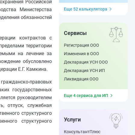
оохранения Российской
Еще 52 калькулятора
водства Министерства
еделения обязанностей
Сервисы
ерации контрактов с
Регистрация ООО
 пределами территории
яемыми на лечение за
Изменения в ООО
вождение обусловлено
Декларация УСН ООО
рации Е.Г. Камкина.
Декларация УСН ИП
Ликвидация ООО
, гражданско-правовых
аких государственных
Еще 4 сервиса для ИП
вляется руководителем
ь, отпуск, служебная
твенного структурного
Услуги
енного структурного
КонсультантПлюс