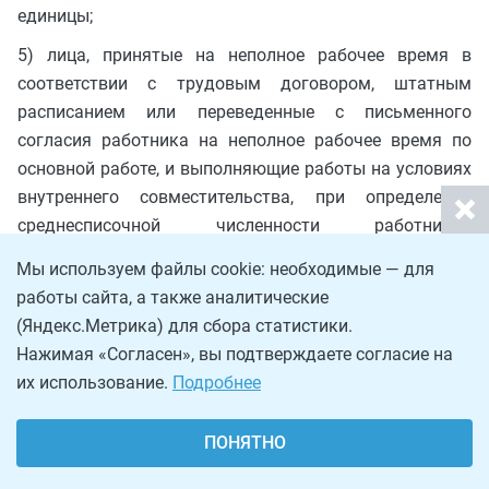
единицы;
5) лица, принятые на неполное рабочее время в
соответствии с трудовым договором, штатным
расписанием или переведенные с письменного
согласия работника на неполное рабочее время по
основной работе, и выполняющие работы на условиях
внутреннего совместительства, при определении
среднесписочной численности работников
учитываются пропорционально отработанному
Мы используем файлы cookie: необходимые — для
времени, включая время работы по совместительству;
работы сайта, а также аналитические
6) работник, получающий в одной организации две,
(Яндекс.Метрика) для сбора статистики.
полторы или менее одной ставки или оформленный в
Нажимая «Согласен», вы подтверждаете согласие на
одной организации как внутренний совместитель,
их использование.
Подробнее
учитывается в списочной численности работников как
один человек (целая единица). При этом работник,
ПОНЯТНО
состоящий в списочном составе организации и