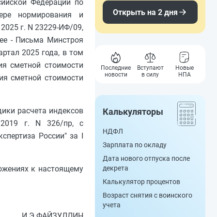
сийской Федерации по
Открыть на 2 дня
фере нормирования и
2025 г. N 23229-ИФ/09,
лее - Письма Минстроя
ртал 2025 года, в том
ия сметной стоимости
Последние
Вступают
Новые
новости
в силу
НПА
ния сметной стоимости
дики расчета индексов
Калькуляторы
2019 г. N 326/пр, с
НДФЛ
спертиза России" за I
Зарплата по окладу
Дата нового отпуска после
ложениях к настоящему
декрета
Калькулятор процентов
Возраст снятия с воинского
учета
И.Э.ФАЙЗУЛЛИН