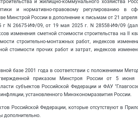
троительства и жилищно-коммунального хозяйства Рос
литики и нормативно-правовому регулированию в с
е Минстрой России в дополнение к письмам от 21 апреля 
5 г N 26675-ИФ/09, от 19 мая 2025 г. N 28558-ИФ/09 (да
ов изменения сметной стоимости строительства на II ква
имости строительно-монтажных работ, индексов изменен
ной стоимости прочих работ и затрат, индексов измене
ной базе 2001 года в соответствии с положениями Мето
утвержденной приказом Минстроя России от 5 июня 
асти субъектов Российской Федерации и ФАУ "Главгосэк
я инфляции, установленного Минэкономразвития России.
ктов Российской Федерации, которые отсутствуют в При
ы дополнительно.