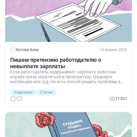
Котова Алла
10 апреля 2024
Пишем претензию работодателю о
невыплате зарплаты
Если работодатель задерживает зарплату, работник
вправе сразу обратиться в прокуратуру, трудовую
инспекцию или суд. Но есть способ решить проблему в
досудебном порядке, обратившись с претензией о
невыплате зарплаты к работодателю в письменном виде.
Кадровику
Статьи
Рассказываем, куда и когда жаловаться и как написать
17 057
претензию по заработной плате по всем нормам
законодательства.