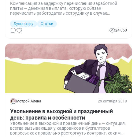
Компенсация за задержку перечисления заработной
платы — денежная выплата, которую обязан
перечислить работодатель сотруднику в случае
несвоевременного перечисления заработной платы и
других перечислений, связанных с выполнением
Бухгалтеру
Статьи
трудовых обязанностей. Разберемся в статье, как
24 050
учитывается компенсация за задержку заработной
платы, страховые взносы и НДФЛ нужно ли начислить
на нее.
Мотрой Алена
29 октября 2018
Увольнение в выходной и праздничный
день: правила и особенности
Увольнение в выходной и праздничный день — ситуация,
всегда вызывающая у кадровиков и бухгалтеров
вопросы: как правильно расторгнуть контракт, каким