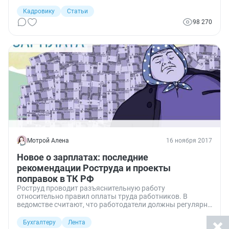
числом датировать документы? Спорность ситуации
подтверждается и довольно противоречивой судебной
Кадровику
Статьи
практикой.
98 270
Мотрой Алена
16 ноября 2017
Новое о зарплатах: последние
рекомендации Роструда и проекты
поправок в ТК РФ
Роструд проводит разъяснительную работу
относительно правил оплаты труда работников. В
ведомстве считают, что работодатели должны регулярно
повышать зарплату, в определенных случаях могут ее
вообще не платить, а также обязаны выплачивать
Бухгалтеру
Лента