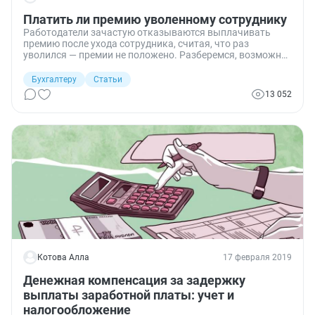
Платить ли премию уволенному сотруднику
Работодатели зачастую отказываются выплачивать
премию после ухода сотрудника, считая, что раз
уволился — премии не положено. Разберемся, возможна
ли выплата премии после увольнения сотрудника и что
думают контролирующие органы по этому вопросу.
Бухгалтеру
Статьи
13 052
Котова Алла
17 февраля 2019
Денежная компенсация за задержку
выплаты заработной платы: учет и
налогообложение