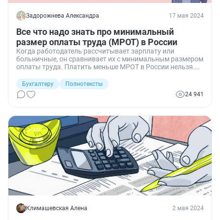
Задорожнева Александра
17 мая 2024
Все что надо знать про минимальный
размер оплаты труда (МРОТ) в России
Когда работодатель рассчитывает зарплату или
больничные, он сравнивает их с минимальным размером
оплаты труда. Платить меньше МРОТ в России нельзя.
Разбираемся с размерами, порядком расчета и другими
вопросами по минимальной оплате труда.
Бухгалтеру
Полнотексты
24 941
Климашевская Алена
2 мая 2024