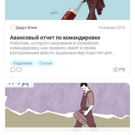
Дидух Юлия
14 января 2019
Авансовый отчет по командировке
Работник, которого направили в служебную
командировку, как правило, имеет в своем
распоряжении деньги, выданные ему подотчет для
насущных расходов. Поэтому после возвращения он
должен отчитаться за истраченные средства. Пример
Кадровику
Статьи
заполнения авансового отчета по командировке вы
772
найдете в данной статье, а также узнаете, в какой срок
его необходимо сдать в бухгалтерию.