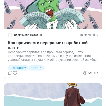
Евдокимова Наталья
18 июля 2019
Как произвести перерасчет заработной
платы
Перерасчет зарплаты за прошлый период — это
коррекция заработка работника в случае изменения
условий оплаты труда или обнаружении счетной ошибки.
Пересчитать выплаты можно только в определенных
ситуациях.
Бухгалтеру
Статьи
221 417