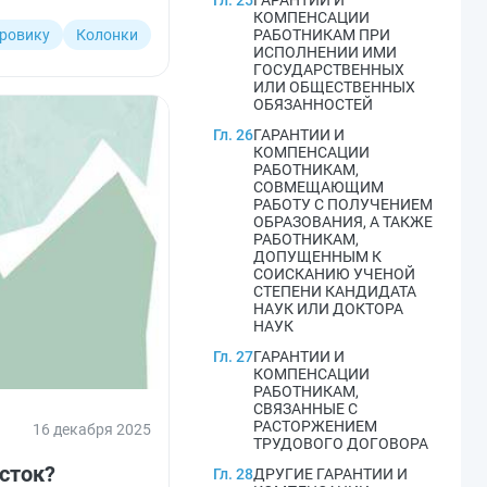
Гл. 25
ГАРАНТИИ И
КОМПЕНСАЦИИ
ровику
Колонки
РАБОТНИКАМ ПРИ
ИСПОЛНЕНИИ ИМИ
ГОСУДАРСТВЕННЫХ
ИЛИ ОБЩЕСТВЕННЫХ
ОБЯЗАННОСТЕЙ
Гл. 26
ГАРАНТИИ И
КОМПЕНСАЦИИ
РАБОТНИКАМ,
СОВМЕЩАЮЩИМ
РАБОТУ С ПОЛУЧЕНИЕМ
ОБРАЗОВАНИЯ, А ТАКЖЕ
РАБОТНИКАМ,
ДОПУЩЕННЫМ К
СОИСКАНИЮ УЧЕНОЙ
СТЕПЕНИ КАНДИДАТА
НАУК ИЛИ ДОКТОРА
НАУК
Гл. 27
ГАРАНТИИ И
КОМПЕНСАЦИИ
РАБОТНИКАМ,
СВЯЗАННЫЕ С
РАСТОРЖЕНИЕМ
16 декабря 2025
ТРУДОВОГО ДОГОВОРА
сток?
Гл. 28
ДРУГИЕ ГАРАНТИИ И