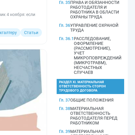
Гл. 35
ПРАВА И ОБЯЗАННОСТИ
РАБОТОДАТЕЛЯ И
РАБОТНИКА В ОБЛАСТИ
ик 4 ноября: если
ОХРАНЫ ТРУДА
Гл. 36
УПРАВЛЕНИЕ ОХРАНОЙ
ТРУДА
хгалтеру
Статьи
Гл. 36.1
РАССЛЕДОВАНИЕ,
ОФОРМЛЕНИЕ
(РАССМОТРЕНИЕ),
УЧЕТ
МИКРОПОВРЕЖДЕНИЙ
(МИКРОТРАВМ),
НЕСЧАСТНЫХ
СЛУЧАЕВ
РАЗДЕЛ XI. МАТЕРИАЛЬНАЯ
ОТВЕТСТВЕННОСТЬ СТОРОН
ТРУДОВОГО ДОГОВОРА
Гл. 37
ОБЩИЕ ПОЛОЖЕНИЯ
Гл. 38
МАТЕРИАЛЬНАЯ
ОТВЕТСТВЕННОСТЬ
РАБОТОДАТЕЛЯ ПЕРЕД
РАБОТНИКОМ
Гл. 39
МАТЕРИАЛЬНАЯ