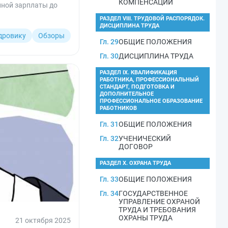
КОМПЕНСАЦИИ
нной зарплаты до
РАЗДЕЛ VIII. ТРУДОВОЙ РАСПОРЯДОК.
ДИСЦИПЛИНА ТРУДА
дровику
Обзоры
Гл. 29
ОБЩИЕ ПОЛОЖЕНИЯ
Гл. 30
ДИСЦИПЛИНА ТРУДА
РАЗДЕЛ IX. КВАЛИФИКАЦИЯ
РАБОТНИКА, ПРОФЕССИОНАЛЬНЫЙ
СТАНДАРТ, ПОДГОТОВКА И
ДОПОЛНИТЕЛЬНОЕ
ПРОФЕССИОНАЛЬНОЕ ОБРАЗОВАНИЕ
РАБОТНИКОВ
Гл. 31
ОБЩИЕ ПОЛОЖЕНИЯ
Гл. 32
УЧЕНИЧЕСКИЙ
ДОГОВОР
РАЗДЕЛ X. ОХРАНА ТРУДА
Гл. 33
ОБЩИЕ ПОЛОЖЕНИЯ
Гл. 34
ГОСУДАРСТВЕННОЕ
УПРАВЛЕНИЕ ОХРАНОЙ
ТРУДА И ТРЕБОВАНИЯ
ОХРАНЫ ТРУДА
21 октября 2025