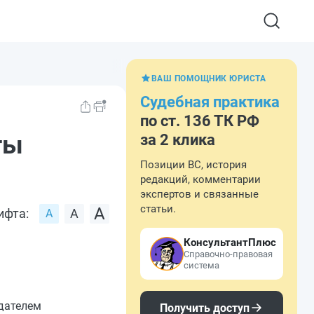
ВАШ ПОМОЩНИК ЮРИСТА
Судебная практика
по ст. 136 ТК РФ
ты
за 2 клика
Позиции ВС, история
редакций, комментарии
экспертов и связанные
статьи.
ифта:
КонсультантПлюс
Справочно-правовая
система
одателем
Получить доступ